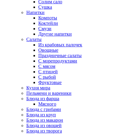
Солим сало
Сушка
Напитки
Компоты
Коктейли
Смузи
Другие напитки
Салаты
Из крабовых палочек
Овощные
Праздничные салаты
С морепродуктами
С мясом
С птицей
С рыбой
Фруктовые
Кухня мира
Пельмени и вареники
Блюда из фарша
Мясного
Блюда с грибами
Блюда из круп
Блюда из макарон
Блюда из овощей
Блюда из творога