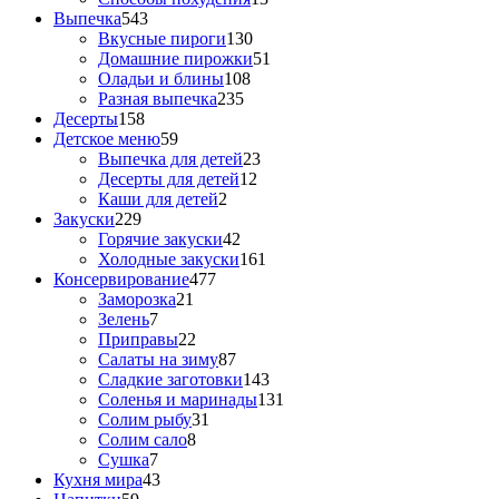
Выпечка
543
Вкусные пироги
130
Домашние пирожки
51
Оладьи и блины
108
Разная выпечка
235
Десерты
158
Детское меню
59
Выпечка для детей
23
Десерты для детей
12
Каши для детей
2
Закуски
229
Горячие закуски
42
Холодные закуски
161
Консервирование
477
Заморозка
21
Зелень
7
Приправы
22
Салаты на зиму
87
Сладкие заготовки
143
Соленья и маринады
131
Солим рыбу
31
Солим сало
8
Сушка
7
Кухня мира
43