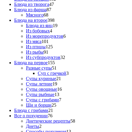
Блюда из творога
47
Блюда из фарша
87
Мясного
68
Блюда на второе
398
Блюда из яиц
19
Из бобовых
4
Из морепродуктов
6
Из мяса
101
Из птицы
125
Из рыбы
91
Из субпродуктов
32
Блюда на первое
155
Разные супы
51
Суп с гречкой
3
Супы куриные
21
Супы летние
19
Супы овощные
16
Супы рыбные
13
Супы с грибами
7
Щи и борщи
25
Блюда с грибами
21
Все о похудении
76
Диетические рецепты
58
Диеты
2
Способы похудения
13