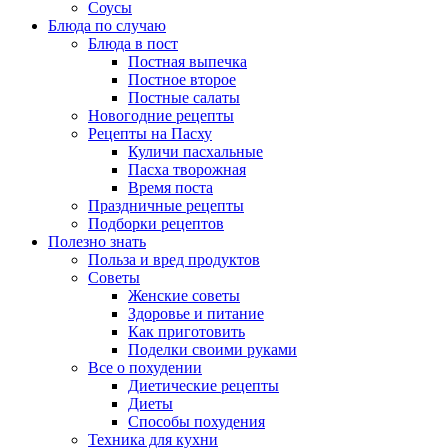
Соусы
Блюда по случаю
Блюда в пост
Постная выпечка
Постное второе
Постные салаты
Новогодние рецепты
Рецепты на Пасху
Куличи пасхальные
Пасха творожная
Время поста
Праздничные рецепты
Подборки рецептов
Полезно знать
Польза и вред продуктов
Советы
Женские советы
Здоровье и питание
Как приготовить
Поделки своими руками
Все о похудении
Диетические рецепты
Диеты
Способы похудения
Техника для кухни