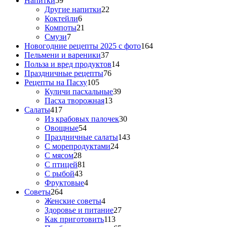
Напитки
59
Другие напитки
22
Коктейли
6
Компоты
21
Смузи
7
Новогодние рецепты 2025 с фото
164
Пельмени и вареники
37
Польза и вред продуктов
14
Праздничные рецепты
76
Рецепты на Пасху
105
Куличи пасхальные
39
Пасха творожная
13
Салаты
417
Из крабовых палочек
30
Овощные
54
Праздничные салаты
143
С морепродуктами
24
С мясом
28
С птицей
81
С рыбой
43
Фруктовые
4
Советы
264
Женские советы
4
Здоровье и питание
27
Как приготовить
113