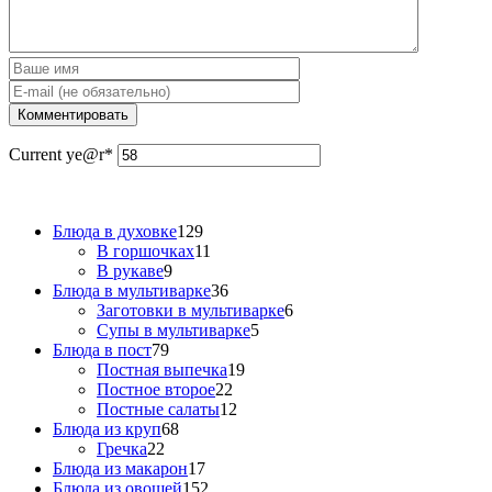
Current ye
@r
*
Блюда в духовке
129
В горшочках
11
В рукаве
9
Блюда в мультиварке
36
Заготовки в мультиварке
6
Супы в мультиварке
5
Блюда в пост
79
Постная выпечка
19
Постное второе
22
Постные салаты
12
Блюда из круп
68
Гречка
22
Блюда из макарон
17
Блюда из овощей
152