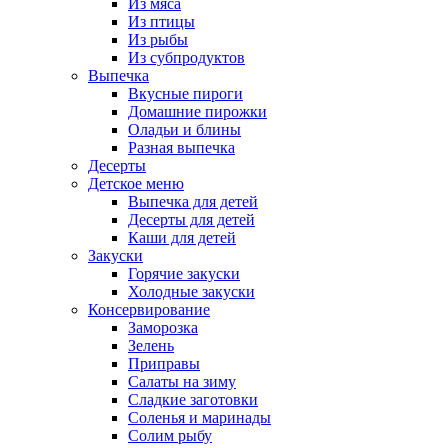
Из мяса
Из птицы
Из рыбы
Из субпродуктов
Выпечка
Вкусные пироги
Домашние пирожки
Оладьи и блины
Разная выпечка
Десерты
Детское меню
Выпечка для детей
Десерты для детей
Каши для детей
Закуски
Горячие закуски
Холодные закуски
Консервирование
Заморозка
Зелень
Приправы
Салаты на зиму
Сладкие заготовки
Соленья и маринады
Солим рыбу