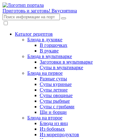
Приготовь и заготовь!
Вкуснятина
Каталог рецептов
Блюда в духовке
В горшочках
В рукаве
Блюда в мультиварке
Заготовки в мультиварке
Супы в мультиварке
Блюда на первое
Разные супы
Супы куриные
Супы летние
Супы овощные
Супы рыбные
Супы с грибами
Щи и борщи
Блюда на второе
Блюда из яиц
Из бобовых
Из морепродуктов