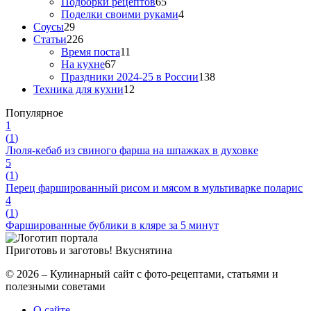
Подборки рецептов
65
Поделки своими руками
4
Соусы
29
Статьи
226
Время поста
11
На кухне
67
Праздники 2024-25 в России
138
Техника для кухни
12
Популярное
1
(
1
)
Люля-кебаб из свиного фарша на шпажках в духовке
5
(
1
)
Перец фаршированный рисом и мясом в мультиварке поларис
4
(
1
)
Фаршированные бублики в кляре за 5 минут
Приготовь и заготовь!
Вкуснятина
© 2026 – Кулинарный сайт с фото-рецептами, статьями и
полезными советами
О сайте