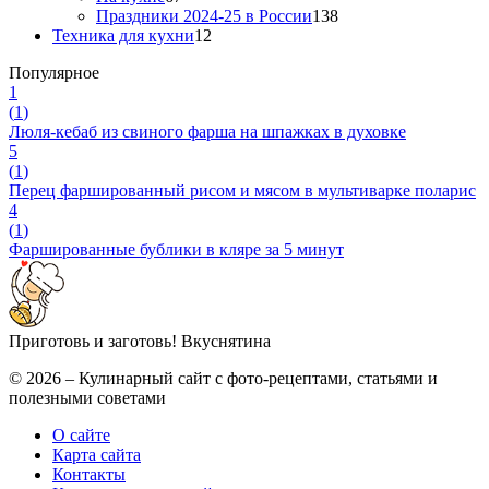
Праздники 2024-25 в России
138
Техника для кухни
12
Популярное
1
(
1
)
Люля-кебаб из свиного фарша на шпажках в духовке
5
(
1
)
Перец фаршированный рисом и мясом в мультиварке поларис
4
(
1
)
Фаршированные бублики в кляре за 5 минут
Приготовь и заготовь!
Вкуснятина
© 2026 – Кулинарный сайт с фото-рецептами, статьями и
полезными советами
О сайте
Карта сайта
Контакты