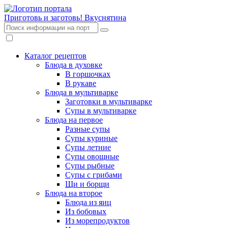
Приготовь и заготовь!
Вкуснятина
Каталог рецептов
Блюда в духовке
В горшочках
В рукаве
Блюда в мультиварке
Заготовки в мультиварке
Супы в мультиварке
Блюда на первое
Разные супы
Супы куриные
Супы летние
Супы овощные
Супы рыбные
Супы с грибами
Щи и борщи
Блюда на второе
Блюда из яиц
Из бобовых
Из морепродуктов