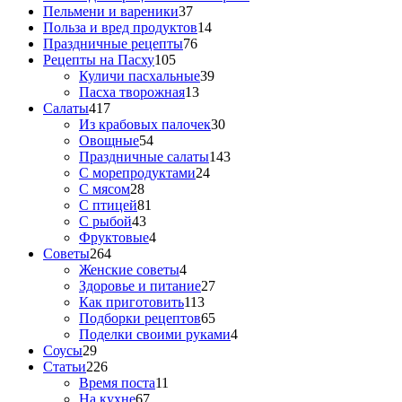
Пельмени и вареники
37
Польза и вред продуктов
14
Праздничные рецепты
76
Рецепты на Пасху
105
Куличи пасхальные
39
Пасха творожная
13
Салаты
417
Из крабовых палочек
30
Овощные
54
Праздничные салаты
143
С морепродуктами
24
С мясом
28
С птицей
81
С рыбой
43
Фруктовые
4
Советы
264
Женские советы
4
Здоровье и питание
27
Как приготовить
113
Подборки рецептов
65
Поделки своими руками
4
Соусы
29
Статьи
226
Время поста
11
На кухне
67