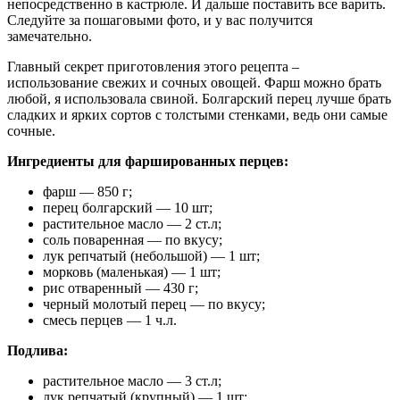
непосредственно в кастрюле. И дальше поставить все варить.
Следуйте за пошаговыми фото, и у вас получится
замечательно.
Главный секрет приготовления этого рецепта –
использование свежих и сочных овощей. Фарш можно брать
любой, я использовала свиной. Болгарский перец лучше брать
сладких и ярких сортов с толстыми стенками, ведь они самые
сочные.
Ингредиенты для фаршированных перцев:
фарш — 850 г;
перец болгарский — 10 шт;
растительное масло — 2 ст.л;
соль поваренная — по вкусу;
лук репчатый (небольшой) — 1 шт;
морковь (маленькая) — 1 шт;
рис отваренный — 430 г;
черный молотый перец — по вкусу;
смесь перцев — 1 ч.л.
Подлива:
растительное масло — 3 ст.л;
лук репчатый (крупный) — 1 шт;