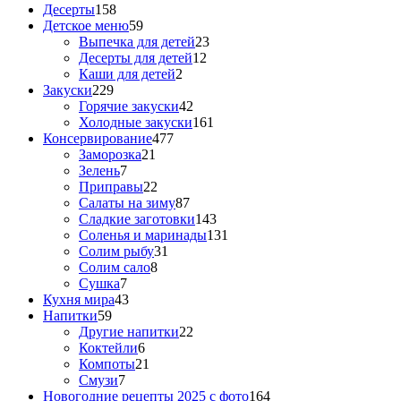
Десерты
158
Детское меню
59
Выпечка для детей
23
Десерты для детей
12
Каши для детей
2
Закуски
229
Горячие закуски
42
Холодные закуски
161
Консервирование
477
Заморозка
21
Зелень
7
Приправы
22
Салаты на зиму
87
Сладкие заготовки
143
Соленья и маринады
131
Солим рыбу
31
Солим сало
8
Сушка
7
Кухня мира
43
Напитки
59
Другие напитки
22
Коктейли
6
Компоты
21
Смузи
7
Новогодние рецепты 2025 с фото
164