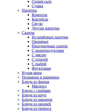
Солим сало
Сушка
Напитки
Компоты
Коктейли
Смузи
Другие напитки
Салаты
Из крабовых палочек
Овощные
Праздничные салаты
С морепродуктами
С мясом
С птицей
С рыбой
Фруктовые
Кухня мира
Пельмени и вареники
Блюда из фарша
Мясного
Блюда с грибами
Блюда из круп
Блюда из макарон
Блюда из овощей
Блюда из творога