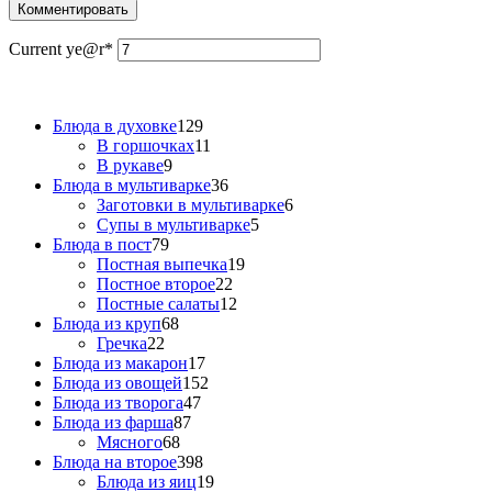
Current ye
@r
*
Блюда в духовке
129
В горшочках
11
В рукаве
9
Блюда в мультиварке
36
Заготовки в мультиварке
6
Супы в мультиварке
5
Блюда в пост
79
Постная выпечка
19
Постное второе
22
Постные салаты
12
Блюда из круп
68
Гречка
22
Блюда из макарон
17
Блюда из овощей
152
Блюда из творога
47
Блюда из фарша
87
Мясного
68
Блюда на второе
398
Блюда из яиц
19