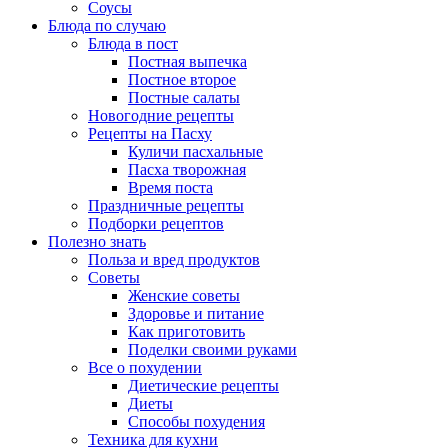
Соусы
Блюда по случаю
Блюда в пост
Постная выпечка
Постное второе
Постные салаты
Новогодние рецепты
Рецепты на Пасху
Куличи пасхальные
Пасха творожная
Время поста
Праздничные рецепты
Подборки рецептов
Полезно знать
Польза и вред продуктов
Советы
Женские советы
Здоровье и питание
Как приготовить
Поделки своими руками
Все о похудении
Диетические рецепты
Диеты
Способы похудения
Техника для кухни