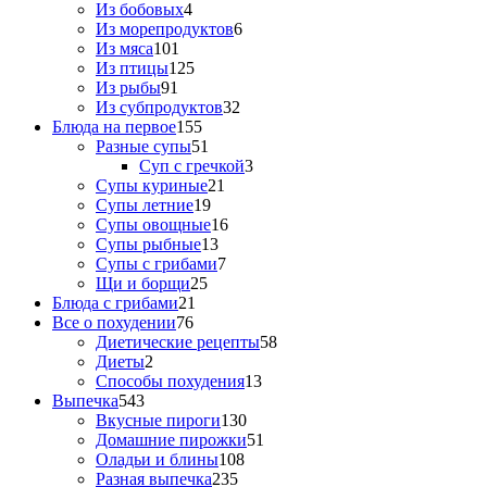
Из бобовых
4
Из морепродуктов
6
Из мяса
101
Из птицы
125
Из рыбы
91
Из субпродуктов
32
Блюда на первое
155
Разные супы
51
Суп с гречкой
3
Супы куриные
21
Супы летние
19
Супы овощные
16
Супы рыбные
13
Супы с грибами
7
Щи и борщи
25
Блюда с грибами
21
Все о похудении
76
Диетические рецепты
58
Диеты
2
Способы похудения
13
Выпечка
543
Вкусные пироги
130
Домашние пирожки
51
Оладьи и блины
108
Разная выпечка
235