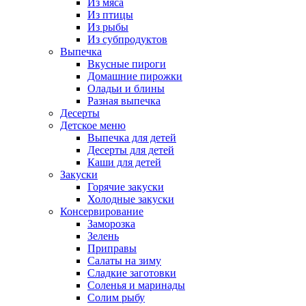
Из мяса
Из птицы
Из рыбы
Из субпродуктов
Выпечка
Вкусные пироги
Домашние пирожки
Оладьи и блины
Разная выпечка
Десерты
Детское меню
Выпечка для детей
Десерты для детей
Каши для детей
Закуски
Горячие закуски
Холодные закуски
Консервирование
Заморозка
Зелень
Приправы
Салаты на зиму
Сладкие заготовки
Соленья и маринады
Солим рыбу