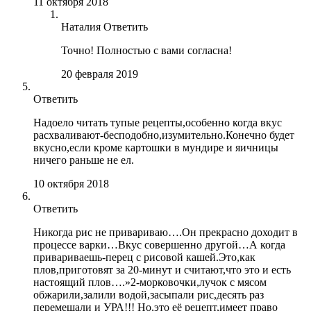
11 октября 2018
Наталия
Ответить
Точно! Полностью с вами согласна!
20 февраля 2019
Ответить
Надоело читать тупые рецепты,особенно когда вкус
расхваливают-бесподобно,изумительно.Конечно будет
вкусно,если кроме картошки в мундире и яичницы
ничего раньше не ел.
10 октября 2018
Ответить
Никогда рис не привариваю….Он прекрасно доходит в
процессе варки…Вкус совершенно другой…А когда
привариваешь-перец с рисовой кашей.Это,как
плов,приготовят за 20-минут и считают,что это и есть
настоящий плов….»2-морковочки,лучок с мясом
обжарили,залили водой,засыпали рис,десять раз
перемешали и УРА!!! Но,это её рецепт,имеет право