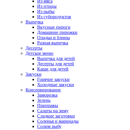
Из мяса
Из птицы
Из рыбы
Из субпродуктов
Выпечка
Вкусные пироги
Домашние пирожки
Оладьи и блины
Разная выпечка
Десерты
Детское меню
Выпечка для детей
Десерты для детей
Каши для детей
Закуски
Горячие закуски
Холодные закуски
Консервирование
Заморозка
Зелень
Приправы
Салаты на зиму
Сладкие заготовки
Соленья и маринады
Солим рыбу