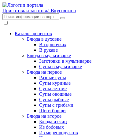
Приготовь и заготовь!
Вкуснятина
Каталог рецептов
Блюда в духовке
В горшочках
В рукаве
Блюда в мультиварке
Заготовки в мультиварке
Супы в мультиварке
Блюда на первое
Разные супы
Супы куриные
Супы летние
Супы овощные
Супы рыбные
Супы с грибами
Щи и борщи
Блюда на второе
Блюда из яиц
Из бобовых
Из морепродуктов