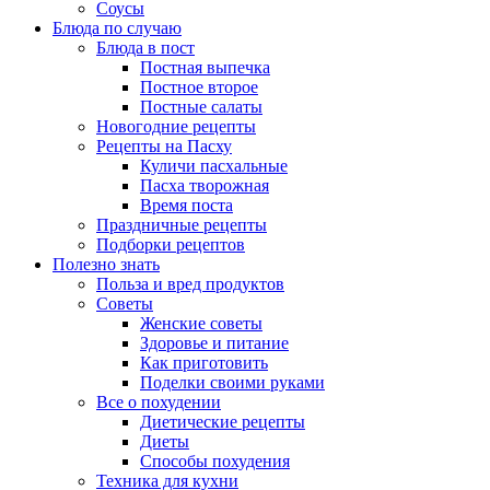
Соусы
Блюда по случаю
Блюда в пост
Постная выпечка
Постное второе
Постные салаты
Новогодние рецепты
Рецепты на Пасху
Куличи пасхальные
Пасха творожная
Время поста
Праздничные рецепты
Подборки рецептов
Полезно знать
Польза и вред продуктов
Советы
Женские советы
Здоровье и питание
Как приготовить
Поделки своими руками
Все о похудении
Диетические рецепты
Диеты
Способы похудения
Техника для кухни