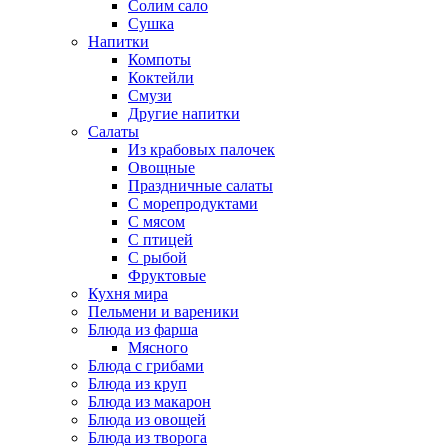
Солим сало
Сушка
Напитки
Компоты
Коктейли
Смузи
Другие напитки
Салаты
Из крабовых палочек
Овощные
Праздничные салаты
С морепродуктами
С мясом
С птицей
С рыбой
Фруктовые
Кухня мира
Пельмени и вареники
Блюда из фарша
Мясного
Блюда с грибами
Блюда из круп
Блюда из макарон
Блюда из овощей
Блюда из творога