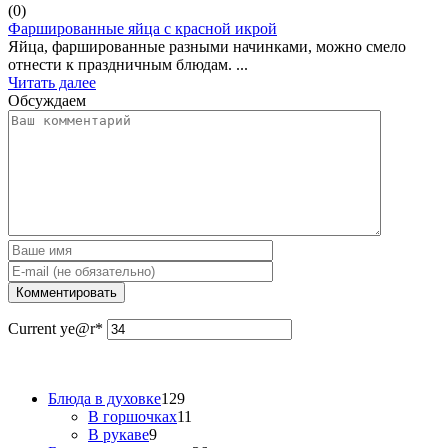
(
0
)
Фаршированные яйца с красной икрой
Яйца, фаршированные разными начинками, можно смело
отнести к праздничным блюдам. ...
Читать далее
Обсуждаем
Current ye
@r
*
Блюда в духовке
129
В горшочках
11
В рукаве
9