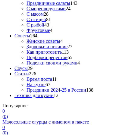
Праздничные салаты
143
С морепродуктами
24
С мясом
28
С птицей
81
С рыбой
43
Фруктовые
4
Советы
264
Женские советы
4
Здоровье и питание
27
Как приготовить
113
Подборки рецептов
65
Поделки своими руками
4
Соусы
29
Статьи
226
Время поста
11
На кухне
67
Праздники 2024-25 в России
138
Техника для кухни
12
Популярное
0
(
0
)
Малосольные огурцы с лимоном в пакете
0
(
0
)