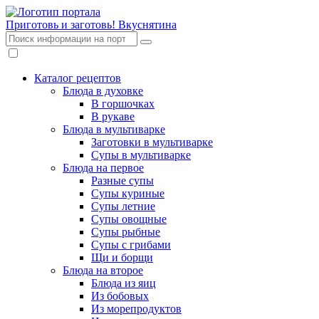
Приготовь и заготовь!
Вкуснятина
Каталог рецептов
Блюда в духовке
В горшочках
В рукаве
Блюда в мультиварке
Заготовки в мультиварке
Супы в мультиварке
Блюда на первое
Разные супы
Супы куриные
Супы летние
Супы овощные
Супы рыбные
Супы с грибами
Щи и борщи
Блюда на второе
Блюда из яиц
Из бобовых
Из морепродуктов