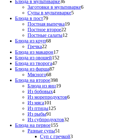
Блюда в мультиварке
36
Заготовки в мультиварке
6
Супы в мультиварке
5
Блюда в пост
79
Постная выпечка
19
Постное второе
22
Постные салаты
12
Блюда из круп
68
Гречка
22
Блюда из макарон
17
Блюда из овощей
152
Блюда из творога
47
Блюда из фарша
87
Мясного
68
Блюда на второе
398
Блюда из яиц
19
Из бобовых
4
Из морепродуктов
6
Из мяса
101
Из птицы
125
Из рыбы
91
Из субпродуктов
32
Блюда на первое
155
Разные супы
51
Суп с гречкой
3