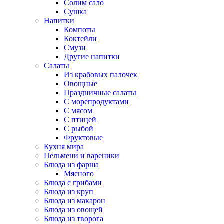
Солим сало
Сушка
Напитки
Компоты
Коктейли
Смузи
Другие напитки
Салаты
Из крабовых палочек
Овощные
Праздничные салаты
С морепродуктами
С мясом
С птицей
С рыбой
Фруктовые
Кухня мира
Пельмени и вареники
Блюда из фарша
Мясного
Блюда с грибами
Блюда из круп
Блюда из макарон
Блюда из овощей
Блюда из творога