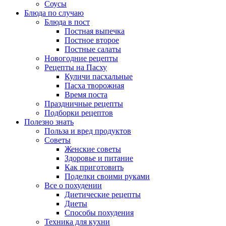
Соусы
Блюда по случаю
Блюда в пост
Постная выпечка
Постное второе
Постные салаты
Новогодние рецепты
Рецепты на Пасху
Куличи пасхальные
Пасха творожная
Время поста
Праздничные рецепты
Подборки рецептов
Полезно знать
Польза и вред продуктов
Советы
Женские советы
Здоровье и питание
Как приготовить
Поделки своими руками
Все о похудении
Диетические рецепты
Диеты
Способы похудения
Техника для кухни