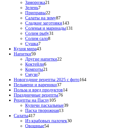
Заморозка
21
Зелень
7
Приправы
22
Салаты на зиму
87
Сладкие заготовки
143
Соленья и маринады
131
Солим рыбу
31
Солим сало
8
Сушка
7
Кухня мира
43
Напитки
59
Другие напитки
22
Коктейли
6
Компоты
21
Смузи
7
Новогодние рецепты 2025 с фото
164
Пельмени и вареники
37
Польза и вред продуктов
14
Праздничные рецепты
76
Рецепты на Пасху
105
Куличи пасхальные
39
Пасха творожная
13
Салаты
417
Из крабовых палочек
30
Овощные
54