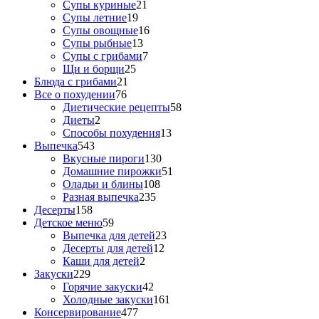
Супы куриные
21
Супы летние
19
Супы овощные
16
Супы рыбные
13
Супы с грибами
7
Щи и борщи
25
Блюда с грибами
21
Все о похудении
76
Диетические рецепты
58
Диеты
2
Способы похудения
13
Выпечка
543
Вкусные пироги
130
Домашние пирожки
51
Оладьи и блины
108
Разная выпечка
235
Десерты
158
Детское меню
59
Выпечка для детей
23
Десерты для детей
12
Каши для детей
2
Закуски
229
Горячие закуски
42
Холодные закуски
161
Консервирование
477