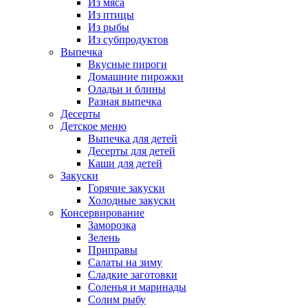
Из мяса
Из птицы
Из рыбы
Из субпродуктов
Выпечка
Вкусные пироги
Домашние пирожки
Оладьи и блины
Разная выпечка
Десерты
Детское меню
Выпечка для детей
Десерты для детей
Каши для детей
Закуски
Горячие закуски
Холодные закуски
Консервирование
Заморозка
Зелень
Приправы
Салаты на зиму
Сладкие заготовки
Соленья и маринады
Солим рыбу