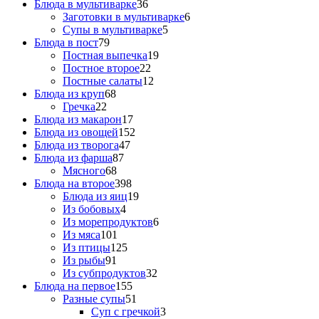
Блюда в мультиварке
36
Заготовки в мультиварке
6
Супы в мультиварке
5
Блюда в пост
79
Постная выпечка
19
Постное второе
22
Постные салаты
12
Блюда из круп
68
Гречка
22
Блюда из макарон
17
Блюда из овощей
152
Блюда из творога
47
Блюда из фарша
87
Мясного
68
Блюда на второе
398
Блюда из яиц
19
Из бобовых
4
Из морепродуктов
6
Из мяса
101
Из птицы
125
Из рыбы
91
Из субпродуктов
32
Блюда на первое
155
Разные супы
51
Суп с гречкой
3