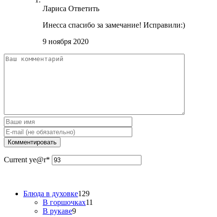
Лариса
Ответить
Инесса спасибо за замечание! Исправили:)
9 ноября 2020
Current ye
@r
*
Блюда в духовке
129
В горшочках
11
В рукаве
9