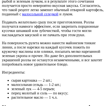
рыбой и зеленым лучком, и в результате этого сочетания
получается просто невероятно вкусная закуска. Согласитесь,
что такой рецепт легко заменит обычный отварной картофель,
поданный с
малосольной селедкой
и луком.
Подавать желательно сразу после приготовления. Роллы
получатся намного эффектнее, если закрепить порционные
кусочки шпажкой или зубочисткой, чтобы гости могли
наслаждаться закуской и не пачкать при этом руки.
На поверхность рулета можно нанести майонезом тонкие
линии, а после нарезки на каждый кусочек пожить по
кружочку маслины или оливки, посыпать мелко нарезанной
зеленью укропа и прочее. Но даже без дополнительных
украшений роллы не останутся незамеченными, и все захотят
попробовать новое удивительное блюдо.
Ингредиенты:
сырая картошка — 2 шт.;
малосольная сельдь — 1-2 шт.;
зеленый лук — 4-5 перьев;
перец молотый и соль — по вкусу;
растительное масло — 1 ч.л.