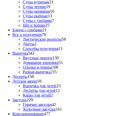
Супы куриные
21
Супы летние
19
Супы овощные
16
Супы рыбные
13
Супы с грибами
7
Щи и борщи
25
Блюда с грибами
21
Все о похудении
76
Диетические рецепты
58
Диеты
2
Способы похудения
13
Выпечка
543
Вкусные пироги
130
Домашние пирожки
51
Оладьи и блины
108
Разная выпечка
235
Десерты
158
Детское меню
59
Выпечка для детей
23
Десерты для детей
12
Каши для детей
2
Закуски
229
Горячие закуски
42
Холодные закуски
161
Консервирование
477