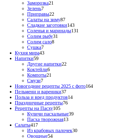
Заморозка
21
Зелень
7
Приправы
22
Салаты на зиму
87
Сладкие заготовки
143
Соленья и маринады
131
Солим рыбу
31
Солим сало
8
Сушка
7
Кухня мира
43
Напитки
59
Другие напитки
22
Коктейли
6
Компоты
21
Смузи
7
Новогодние рецепты 2025 с фото
164
Пельмени и вареники
37
Польза и вред продуктов
14
Праздничные рецепты
76
Рецепты на Пасху
105
Куличи пасхальные
39
Пасха творожная
13
Салаты
417
Из крабовых палочек
30
Овощные
54