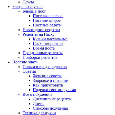
Соусы
Блюда по случаю
Блюда в пост
Постная выпечка
Постное второе
Постные салаты
Новогодние рецепты
Рецепты на Пасху
Куличи пасхальные
Пасха творожная
Время поста
Праздничные рецепты
Подборки рецептов
Полезно знать
Польза и вред продуктов
Советы
Женские советы
Здоровье и питание
Как приготовить
Поделки своими руками
Все о похудении
Диетические рецепты
Диеты
Способы похудения
Техника для кухни