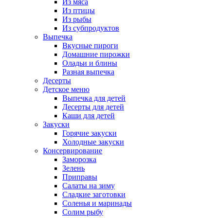
Из мяса
Из птицы
Из рыбы
Из субпродуктов
Выпечка
Вкусные пироги
Домашние пирожки
Оладьи и блины
Разная выпечка
Десерты
Детское меню
Выпечка для детей
Десерты для детей
Каши для детей
Закуски
Горячие закуски
Холодные закуски
Консервирование
Заморозка
Зелень
Приправы
Салаты на зиму
Сладкие заготовки
Соленья и маринады
Солим рыбу