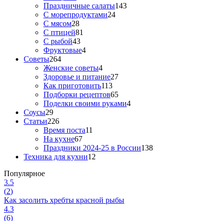
Праздничные салаты
143
С морепродуктами
24
С мясом
28
С птицей
81
С рыбой
43
Фруктовые
4
Советы
264
Женские советы
4
Здоровье и питание
27
Как приготовить
113
Подборки рецептов
65
Поделки своими руками
4
Соусы
29
Статьи
226
Время поста
11
На кухне
67
Праздники 2024-25 в России
138
Техника для кухни
12
Популярное
3.5
(
2
)
Как засолить хребты красной рыбы
4.3
(
6
)