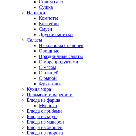
Солим сало
Сушка
Напитки
Компоты
Коктейли
Смузи
Другие напитки
Салаты
Из крабовых палочек
Овощные
Праздничные салаты
С морепродуктами
С мясом
С птицей
С рыбой
Фруктовые
Кухня мира
Пельмени и вареники
Блюда из фарша
Мясного
Блюда с грибами
Блюда из круп
Блюда из макарон
Блюда из овощей
Блюда из творога