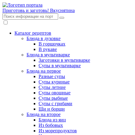
Приготовь и заготовь!
Вкуснятина
Каталог рецептов
Блюда в духовке
В горшочках
В рукаве
Блюда в мультиварке
Заготовки в мультиварке
Супы в мультиварке
Блюда на первое
Разные супы
Супы куриные
Супы летние
Супы овощные
Супы рыбные
Супы с грибами
Щи и борщи
Блюда на второе
Блюда из яиц
Из бобовых
Из морепродуктов