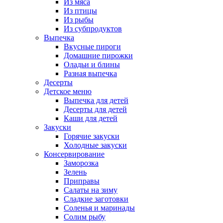
Из мяса
Из птицы
Из рыбы
Из субпродуктов
Выпечка
Вкусные пироги
Домашние пирожки
Оладьи и блины
Разная выпечка
Десерты
Детское меню
Выпечка для детей
Десерты для детей
Каши для детей
Закуски
Горячие закуски
Холодные закуски
Консервирование
Заморозка
Зелень
Приправы
Салаты на зиму
Сладкие заготовки
Соленья и маринады
Солим рыбу