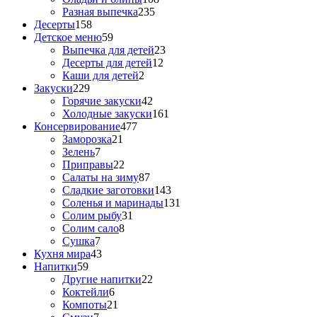
Разная выпечка
235
Десерты
158
Детское меню
59
Выпечка для детей
23
Десерты для детей
12
Каши для детей
2
Закуски
229
Горячие закуски
42
Холодные закуски
161
Консервирование
477
Заморозка
21
Зелень
7
Приправы
22
Салаты на зиму
87
Сладкие заготовки
143
Соленья и маринады
131
Солим рыбу
31
Солим сало
8
Сушка
7
Кухня мира
43
Напитки
59
Другие напитки
22
Коктейли
6
Компоты
21