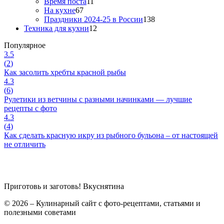
Время поста
11
На кухне
67
Праздники 2024-25 в России
138
Техника для кухни
12
Популярное
3.5
(
2
)
Как засолить хребты красной рыбы
4.3
(
6
)
Рулетики из ветчины с разными начинками — лучшие
рецепты с фото
4.3
(
4
)
Как сделать красную икру из рыбного бульона – от настоящей
не отличить
Приготовь и заготовь!
Вкуснятина
© 2026 – Кулинарный сайт с фото-рецептами, статьями и
полезными советами