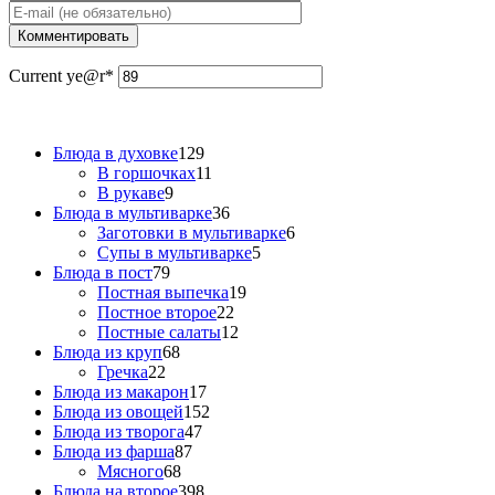
Current ye
@r
*
Блюда в духовке
129
В горшочках
11
В рукаве
9
Блюда в мультиварке
36
Заготовки в мультиварке
6
Супы в мультиварке
5
Блюда в пост
79
Постная выпечка
19
Постное второе
22
Постные салаты
12
Блюда из круп
68
Гречка
22
Блюда из макарон
17
Блюда из овощей
152
Блюда из творога
47
Блюда из фарша
87
Мясного
68
Блюда на второе
398