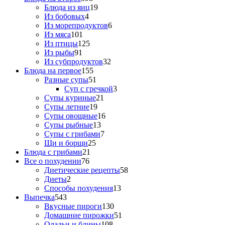
Блюда из яиц
19
Из бобовых
4
Из морепродуктов
6
Из мяса
101
Из птицы
125
Из рыбы
91
Из субпродуктов
32
Блюда на первое
155
Разные супы
51
Суп с гречкой
3
Супы куриные
21
Супы летние
19
Супы овощные
16
Супы рыбные
13
Супы с грибами
7
Щи и борщи
25
Блюда с грибами
21
Все о похудении
76
Диетические рецепты
58
Диеты
2
Способы похудения
13
Выпечка
543
Вкусные пироги
130
Домашние пирожки
51
Оладьи и блины
108