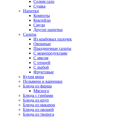
Солим сало
Сушка
Напитки
Компоты
Коктейли
Смузи
Другие напитки
Салаты
Из крабовых палочек
Овощные
Праздничные салаты
С морепродуктами
С мясом
С птицей
С рыбой
Фруктовые
Кухня мира
Пельмени и вареники
Блюда из фарша
Мясного
Блюда с грибами
Блюда из круп
Блюда из макарон
Блюда из овощей
Блюда из творога