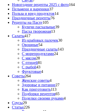
Смузи
7
Новогодние рецепты 2025 с фото
164
Пельмени и вареники
37
Польза и вред продуктов
14
Праздничные рецепты
76
Рецепты на Пасху
105
Куличи пасхальные
39
Пасха творожная
13
Салаты
417
Из крабовых палочек
30
Овощные
54
Праздничные салаты
143
С морепродуктами
24
С мясом
28
С птицей
81
С рыбой
43
Фруктовые
4
Советы
264
Женские советы
4
Здоровье и питание
27
Как приготовить
113
Подборки рецептов
65
Поделки своими руками
4
Соусы
29
Статьи
226