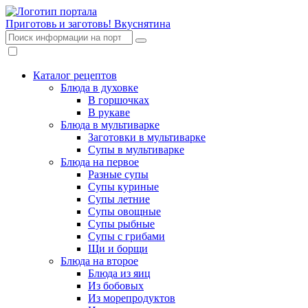
Приготовь и заготовь!
Вкуснятина
Каталог рецептов
Блюда в духовке
В горшочках
В рукаве
Блюда в мультиварке
Заготовки в мультиварке
Супы в мультиварке
Блюда на первое
Разные супы
Супы куриные
Супы летние
Супы овощные
Супы рыбные
Супы с грибами
Щи и борщи
Блюда на второе
Блюда из яиц
Из бобовых
Из морепродуктов