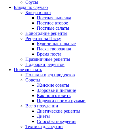
Соусы
Блюда по случаю
Блюда в пост
Постная выпечка
Постное второе
Постные салаты
Новогодние рецепты
Рецепты на Пасху
Куличи пасхальные
Пасха творожная
Время поста
Праздничные рецепты
Подборки рецептов
Полезно знать
Польза и вред продуктов
Советы
Женские советы
Здоровье и питание
Как приготовить
Поделки своими руками
Все о похудении
Диетические рецепты
Диеты
Способы похудения
Техника для кухни