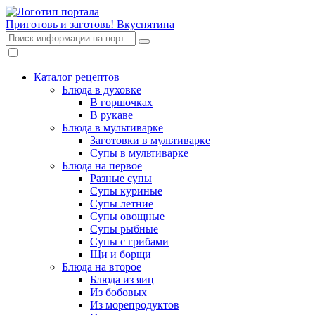
Приготовь и заготовь!
Вкуснятина
Каталог рецептов
Блюда в духовке
В горшочках
В рукаве
Блюда в мультиварке
Заготовки в мультиварке
Супы в мультиварке
Блюда на первое
Разные супы
Супы куриные
Супы летние
Супы овощные
Супы рыбные
Супы с грибами
Щи и борщи
Блюда на второе
Блюда из яиц
Из бобовых
Из морепродуктов