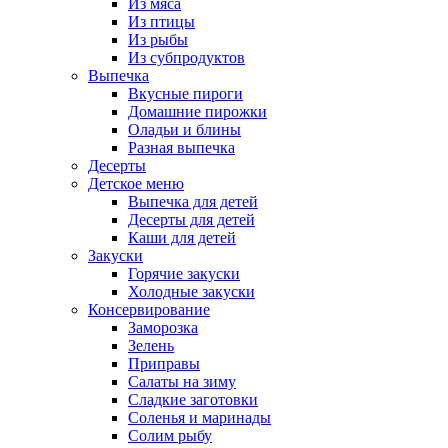
Из мяса
Из птицы
Из рыбы
Из субпродуктов
Выпечка
Вкусные пироги
Домашние пирожки
Оладьи и блины
Разная выпечка
Десерты
Детское меню
Выпечка для детей
Десерты для детей
Каши для детей
Закуски
Горячие закуски
Холодные закуски
Консервирование
Заморозка
Зелень
Приправы
Салаты на зиму
Сладкие заготовки
Соленья и маринады
Солим рыбу