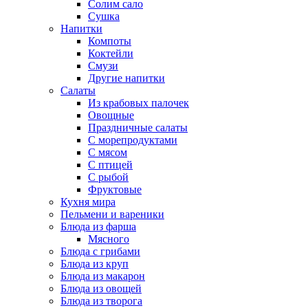
Солим сало
Сушка
Напитки
Компоты
Коктейли
Смузи
Другие напитки
Салаты
Из крабовых палочек
Овощные
Праздничные салаты
С морепродуктами
С мясом
С птицей
С рыбой
Фруктовые
Кухня мира
Пельмени и вареники
Блюда из фарша
Мясного
Блюда с грибами
Блюда из круп
Блюда из макарон
Блюда из овощей
Блюда из творога