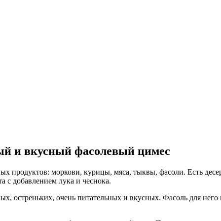
ый и вкусный фасолевый цимес
ных продуктов: моркови, курицы, мяса, тыквы, фасоли. Есть дес
та с добавлением лука и чеснока.
ных, остреньких, очень питательных и вкусных. Фасоль для нег