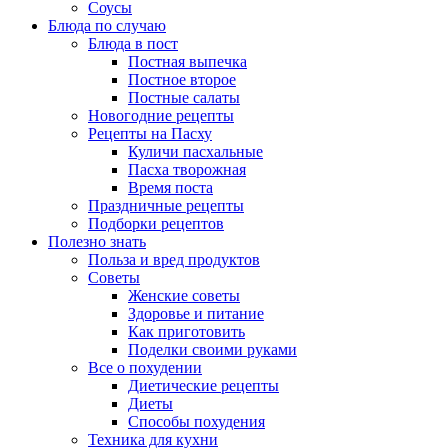
Соусы
Блюда по случаю
Блюда в пост
Постная выпечка
Постное второе
Постные салаты
Новогодние рецепты
Рецепты на Пасху
Куличи пасхальные
Пасха творожная
Время поста
Праздничные рецепты
Подборки рецептов
Полезно знать
Польза и вред продуктов
Советы
Женские советы
Здоровье и питание
Как приготовить
Поделки своими руками
Все о похудении
Диетические рецепты
Диеты
Способы похудения
Техника для кухни