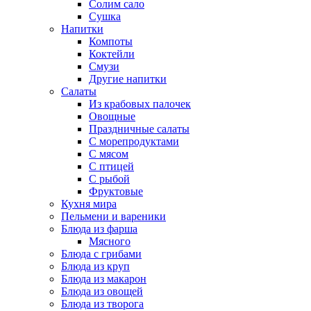
Солим сало
Сушка
Напитки
Компоты
Коктейли
Смузи
Другие напитки
Салаты
Из крабовых палочек
Овощные
Праздничные салаты
С морепродуктами
С мясом
С птицей
С рыбой
Фруктовые
Кухня мира
Пельмени и вареники
Блюда из фарша
Мясного
Блюда с грибами
Блюда из круп
Блюда из макарон
Блюда из овощей
Блюда из творога