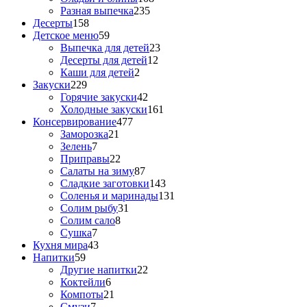
Разная выпечка
235
Десерты
158
Детское меню
59
Выпечка для детей
23
Десерты для детей
12
Каши для детей
2
Закуски
229
Горячие закуски
42
Холодные закуски
161
Консервирование
477
Заморозка
21
Зелень
7
Приправы
22
Салаты на зиму
87
Сладкие заготовки
143
Соленья и маринады
131
Солим рыбу
31
Солим сало
8
Сушка
7
Кухня мира
43
Напитки
59
Другие напитки
22
Коктейли
6
Компоты
21
Смузи
7