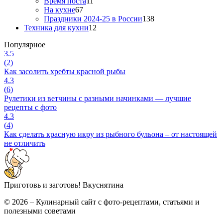
Время поста
11
На кухне
67
Праздники 2024-25 в России
138
Техника для кухни
12
Популярное
3.5
(
2
)
Как засолить хребты красной рыбы
4.3
(
6
)
Рулетики из ветчины с разными начинками — лучшие
рецепты с фото
4.3
(
4
)
Как сделать красную икру из рыбного бульона – от настоящей
не отличить
Приготовь и заготовь!
Вкуснятина
© 2026 – Кулинарный сайт с фото-рецептами, статьями и
полезными советами