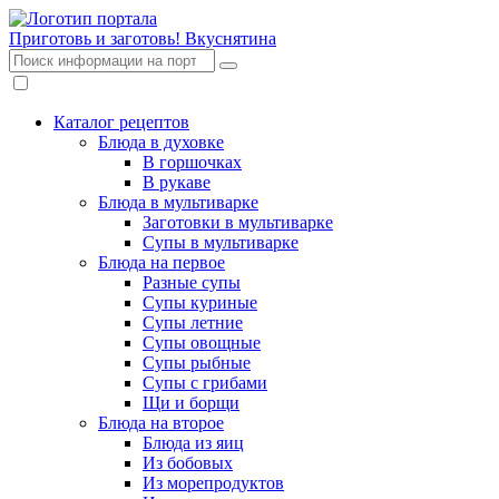
Приготовь и заготовь!
Вкуснятина
Каталог рецептов
Блюда в духовке
В горшочках
В рукаве
Блюда в мультиварке
Заготовки в мультиварке
Супы в мультиварке
Блюда на первое
Разные супы
Супы куриные
Супы летние
Супы овощные
Супы рыбные
Супы с грибами
Щи и борщи
Блюда на второе
Блюда из яиц
Из бобовых
Из морепродуктов