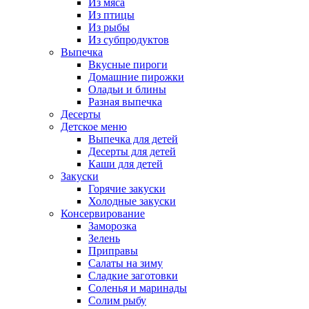
Из мяса
Из птицы
Из рыбы
Из субпродуктов
Выпечка
Вкусные пироги
Домашние пирожки
Оладьи и блины
Разная выпечка
Десерты
Детское меню
Выпечка для детей
Десерты для детей
Каши для детей
Закуски
Горячие закуски
Холодные закуски
Консервирование
Заморозка
Зелень
Приправы
Салаты на зиму
Сладкие заготовки
Соленья и маринады
Солим рыбу