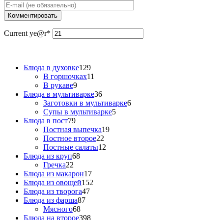
Current ye
@r
*
Блюда в духовке
129
В горшочках
11
В рукаве
9
Блюда в мультиварке
36
Заготовки в мультиварке
6
Супы в мультиварке
5
Блюда в пост
79
Постная выпечка
19
Постное второе
22
Постные салаты
12
Блюда из круп
68
Гречка
22
Блюда из макарон
17
Блюда из овощей
152
Блюда из творога
47
Блюда из фарша
87
Мясного
68
Блюда на второе
398