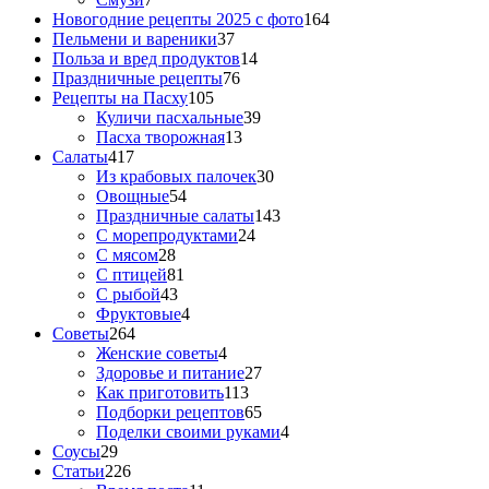
Новогодние рецепты 2025 с фото
164
Пельмени и вареники
37
Польза и вред продуктов
14
Праздничные рецепты
76
Рецепты на Пасху
105
Куличи пасхальные
39
Пасха творожная
13
Салаты
417
Из крабовых палочек
30
Овощные
54
Праздничные салаты
143
С морепродуктами
24
С мясом
28
С птицей
81
С рыбой
43
Фруктовые
4
Советы
264
Женские советы
4
Здоровье и питание
27
Как приготовить
113
Подборки рецептов
65
Поделки своими руками
4
Соусы
29
Статьи
226