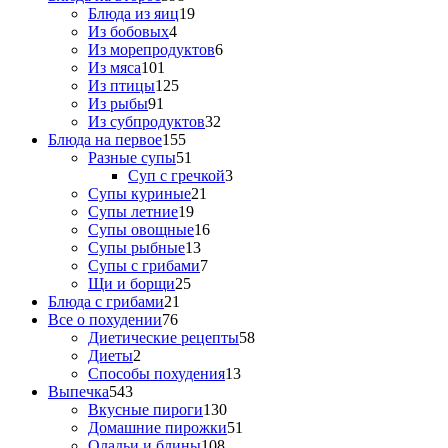
Блюда из яиц
19
Из бобовых
4
Из морепродуктов
6
Из мяса
101
Из птицы
125
Из рыбы
91
Из субпродуктов
32
Блюда на первое
155
Разные супы
51
Суп с гречкой
3
Супы куриные
21
Супы летние
19
Супы овощные
16
Супы рыбные
13
Супы с грибами
7
Щи и борщи
25
Блюда с грибами
21
Все о похудении
76
Диетические рецепты
58
Диеты
2
Способы похудения
13
Выпечка
543
Вкусные пироги
130
Домашние пирожки
51
Оладьи и блины
108