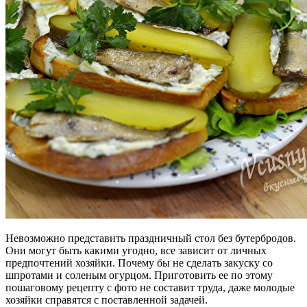
Невозможно представить праздничный стол без бутербродов.
Они могут быть какими угодно, все зависит от личных
предпочтений хозяйки.
Почему бы не сделать закуску со
шпротами и соленым огурцом. Приготовить ее по этому
пошаговому рецепту с фото не составит труда, даже молодые
хозяйки справятся с поставленной задачей.