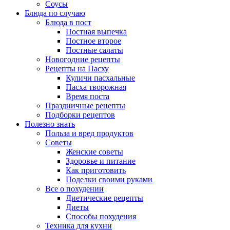
Соусы
Блюда по случаю
Блюда в пост
Постная выпечка
Постное второе
Постные салаты
Новогодние рецепты
Рецепты на Пасху
Куличи пасхальные
Пасха творожная
Время поста
Праздничные рецепты
Подборки рецептов
Полезно знать
Польза и вред продуктов
Советы
Женские советы
Здоровье и питание
Как приготовить
Поделки своими руками
Все о похудении
Диетические рецепты
Диеты
Способы похудения
Техника для кухни