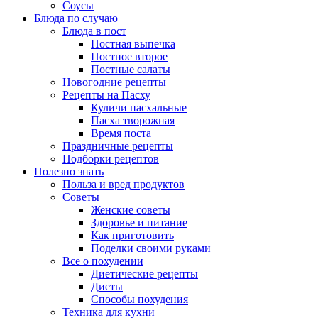
Соусы
Блюда по случаю
Блюда в пост
Постная выпечка
Постное второе
Постные салаты
Новогодние рецепты
Рецепты на Пасху
Куличи пасхальные
Пасха творожная
Время поста
Праздничные рецепты
Подборки рецептов
Полезно знать
Польза и вред продуктов
Советы
Женские советы
Здоровье и питание
Как приготовить
Поделки своими руками
Все о похудении
Диетические рецепты
Диеты
Способы похудения
Техника для кухни