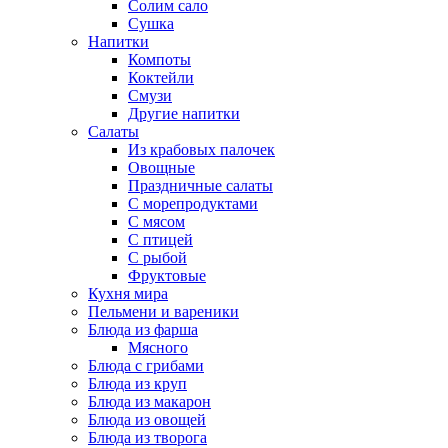
Солим сало
Сушка
Напитки
Компоты
Коктейли
Смузи
Другие напитки
Салаты
Из крабовых палочек
Овощные
Праздничные салаты
С морепродуктами
С мясом
С птицей
С рыбой
Фруктовые
Кухня мира
Пельмени и вареники
Блюда из фарша
Мясного
Блюда с грибами
Блюда из круп
Блюда из макарон
Блюда из овощей
Блюда из творога