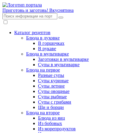
Приготовь и заготовь!
Вкуснятина
Каталог рецептов
Блюда в духовке
В горшочках
В рукаве
Блюда в мультиварке
Заготовки в мультиварке
Супы в мультиварке
Блюда на первое
Разные супы
Супы куриные
Супы летние
Супы овощные
Супы рыбные
Супы с грибами
Щи и борщи
Блюда на второе
Блюда из яиц
Из бобовых
Из морепродуктов