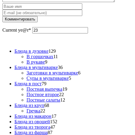
Current ye
@r
*
Блюда в духовке
129
В горшочках
11
В рукаве
9
Блюда в мультиварке
36
Заготовки в мультиварке
6
Супы в мультиварке
5
Блюда в пост
79
Постная выпечка
19
Постное второе
22
Постные салаты
12
Блюда из круп
68
Гречка
22
Блюда из макарон
17
Блюда из овощей
152
Блюда из творога
47
Блюда из фарша
87