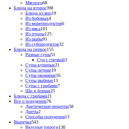
Мясного
68
Блюда на второе
398
Блюда из яиц
19
Из бобовых
4
Из морепродуктов
6
Из мяса
101
Из птицы
125
Из рыбы
91
Из субпродуктов
32
Блюда на первое
155
Разные супы
51
Суп с гречкой
3
Супы куриные
21
Супы летние
19
Супы овощные
16
Супы рыбные
13
Супы с грибами
7
Щи и борщи
25
Блюда с грибами
21
Все о похудении
76
Диетические рецепты
58
Диеты
2
Способы похудения
13
Выпечка
543
Вкусные пироги
130