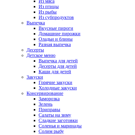
Из мяса
Из птицы
Из рыбы
Из субпродуктов
Выпечка
Вкусные пироги
Домашние пирожки
Оладьи и блины
Разная выпечка
Десерты
Детское меню
Выпечка для детей
Десерты для детей
Каши для детей
Закуски
Горячие закуски
Холодные закуски
Консервирование
Заморозка
Зелень
Приправы
Салаты на зиму
Сладкие заготовки
Соленья и маринады
Солим рыбу