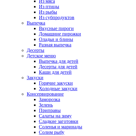
Из мяса
Из птицы
Из рыбы
Из субпродуктов
Выпечка
Вкусные пироги
Домашние пирожки
Оладьи и блины
Разная выпечка
Десерты
Детское меню
Выпечка для детей
Десерты для детей
Каши для детей
Закуски
Горячие закуски
Холодные закуски
Консервирование
Заморозка
Зелень
Приправы
Салаты на зиму
Сладкие заготовки
Соленья и маринады
Солим рыбу