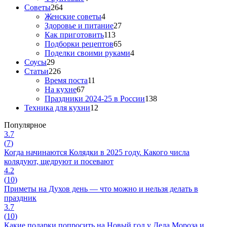
Советы
264
Женские советы
4
Здоровье и питание
27
Как приготовить
113
Подборки рецептов
65
Поделки своими руками
4
Соусы
29
Статьи
226
Время поста
11
На кухне
67
Праздники 2024-25 в России
138
Техника для кухни
12
Популярное
3.7
(
7
)
Когда начинаются Колядки в 2025 году. Какого числа
колядуют, щедруют и посевают
4.2
(
10
)
Приметы на Духов день — что можно и нельзя делать в
праздник
3.7
(
10
)
Какие подарки попросить на Новый год у Деда Мороза и