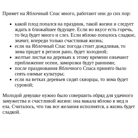
Примет на Яблочный Спас много, работают они до сих пор:
какой плод попался на праздник, такой жизни и следует
ждать в ближайшее будущее. Если во вкусе есть горечь,
то бед будет много и слез. Если яблоко попалось сладкое,
значит, впереди только счастливая жизнь;
если на Яблочный Спас погода стоит дождливая, то
зима придет в регион рано, будет холодной;
желтые листья на деревьях к этому времени означают
приближение осени, заморозки будут ранними;
после празднования Яблочного Спаса принято было
сеять озимые культуры;
если на ветках деревьев сидят скворцы, то зима будет
суровой;
Молодой девушке нужно было совершить обряд для удачного
замужества и счастливой жизни: она макала яблоко в мед и
ела. Считалось, что так все желания исполнятся, а жизнь будет
сладкой.