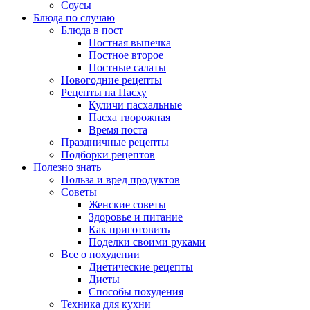
Соусы
Блюда по случаю
Блюда в пост
Постная выпечка
Постное второе
Постные салаты
Новогодние рецепты
Рецепты на Пасху
Куличи пасхальные
Пасха творожная
Время поста
Праздничные рецепты
Подборки рецептов
Полезно знать
Польза и вред продуктов
Советы
Женские советы
Здоровье и питание
Как приготовить
Поделки своими руками
Все о похудении
Диетические рецепты
Диеты
Способы похудения
Техника для кухни