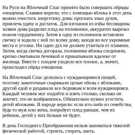
На Руси на Яблочный Спас принято было совершать обряды
очищения. Славяне верили, что с помощью яблока в этот день
можно очистить энергетику дома: прогнать злых духов,
привлечь удачу и достаток. Для изгнания из избы бесовщины
хозяин дома разделял плод на половинки, аккуратно вырезал
ножом сердцевинку. Затем в одну из половинок вставляли
свечку и ходили с ней по всему дому, заходя во все укромные
места и уголки. Ни один дух не должен утаиться от пламени.
Затем, когда свечка догорала, половинки яблока соединяли,
крепко сматывали бечевкой и прикапывали вдалеке от
жилища. Вместе с плодом уходило все плохое, а, значит,
происходил обряд очищения.
На Яблочный Спас делились с нуждающимися пищей,
поэтому зажиточные снаряжали целые обозы с яблоками,
другой едой и раздавали все беднякам и всем нуждающимся.
Каждый человек мог подойти и взять столько, сколько он
захочет, это не возбранялось. Обязательно нужно угостить
детей яблоками. В народе верили: если кто-либо из семейства,
будь то муж или жена, попробует плод раньше, чем их
ребенок, детей у них больше не будет.
В день Господнего Преображения нельзя заниматься тяжелой
физической работой, строить, стирать, шить.