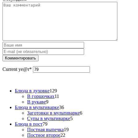
Current ye
@r
*
Блюда в духовке
129
В горшочках
11
В рукаве
9
Блюда в мультиварке
36
Заготовки в мультиварке
6
Супы в мультиварке
5
Блюда в пост
79
Постная выпечка
19
Постное второе
22