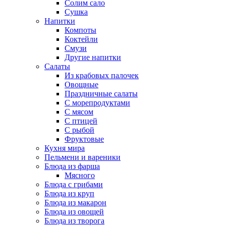
Солим сало
Сушка
Напитки
Компоты
Коктейли
Смузи
Другие напитки
Салаты
Из крабовых палочек
Овощные
Праздничные салаты
С морепродуктами
С мясом
С птицей
С рыбой
Фруктовые
Кухня мира
Пельмени и вареники
Блюда из фарша
Мясного
Блюда с грибами
Блюда из круп
Блюда из макарон
Блюда из овощей
Блюда из творога