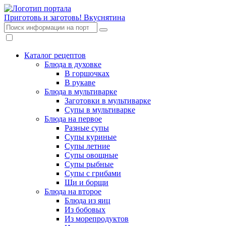
Приготовь и заготовь!
Вкуснятина
Каталог рецептов
Блюда в духовке
В горшочках
В рукаве
Блюда в мультиварке
Заготовки в мультиварке
Супы в мультиварке
Блюда на первое
Разные супы
Супы куриные
Супы летние
Супы овощные
Супы рыбные
Супы с грибами
Щи и борщи
Блюда на второе
Блюда из яиц
Из бобовых
Из морепродуктов