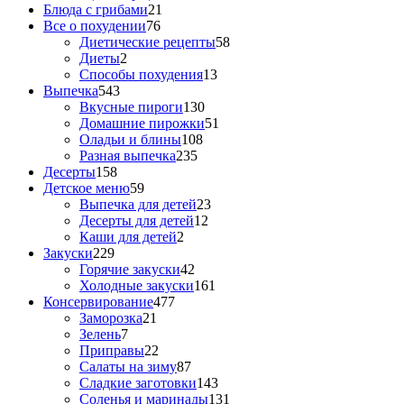
Блюда с грибами
21
Все о похудении
76
Диетические рецепты
58
Диеты
2
Способы похудения
13
Выпечка
543
Вкусные пироги
130
Домашние пирожки
51
Оладьи и блины
108
Разная выпечка
235
Десерты
158
Детское меню
59
Выпечка для детей
23
Десерты для детей
12
Каши для детей
2
Закуски
229
Горячие закуски
42
Холодные закуски
161
Консервирование
477
Заморозка
21
Зелень
7
Приправы
22
Салаты на зиму
87
Сладкие заготовки
143
Соленья и маринады
131