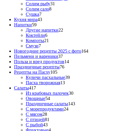
Солим рыбу
31
Солим сало
8
Сушка
7
Кухня мира
43
Напитки
59
Другие напитки
22
Коктейли
6
Компоты
21
Смузи
7
Новогодние рецепты 2025 с фото
164
Пельмени и вареники
37
Польза и вред продуктов
14
Праздничные рецепты
76
Рецепты на Пасху
105
Куличи пасхальные
39
Пасха творожная
13
Салаты
417
Из крабовых палочек
30
Овощные
54
Праздничные салаты
143
С морепродуктами
24
С мясом
28
С птицей
81
С рыбой
43
Фруктовые
4