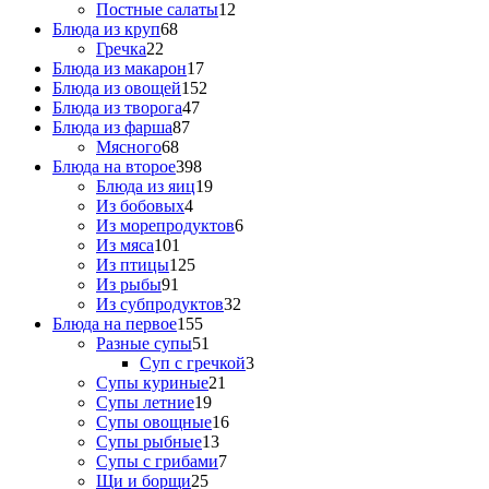
Постные салаты
12
Блюда из круп
68
Гречка
22
Блюда из макарон
17
Блюда из овощей
152
Блюда из творога
47
Блюда из фарша
87
Мясного
68
Блюда на второе
398
Блюда из яиц
19
Из бобовых
4
Из морепродуктов
6
Из мяса
101
Из птицы
125
Из рыбы
91
Из субпродуктов
32
Блюда на первое
155
Разные супы
51
Суп с гречкой
3
Супы куриные
21
Супы летние
19
Супы овощные
16
Супы рыбные
13
Супы с грибами
7
Щи и борщи
25