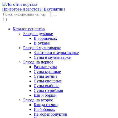
Приготовь и заготовь!
Вкуснятина
Каталог рецептов
Блюда в духовке
В горшочках
В рукаве
Блюда в мультиварке
Заготовки в мультиварке
Супы в мультиварке
Блюда на первое
Разные супы
Супы куриные
Супы летние
Супы овощные
Супы рыбные
Супы с грибами
Щи и борщи
Блюда на второе
Блюда из яиц
Из бобовых
Из морепродуктов