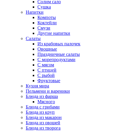
Солим сало
Сушка
Напитки
Компоты
Коктейли
Смузи
Другие напитки
Салаты
Из крабовых палочек
Овощные
Праздничные салаты
С морепродуктами
С мясом
С птицей
С рыбой
Фруктовые
Кухня мира
Пельмени и вареники
Блюда из фарша
Мясного
Блюда с грибами
Блюда из круп
Блюда из макарон
Блюда из овощей
Блюда из творога