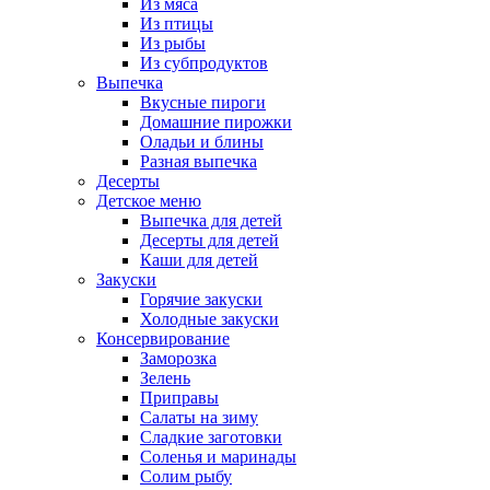
Из мяса
Из птицы
Из рыбы
Из субпродуктов
Выпечка
Вкусные пироги
Домашние пирожки
Оладьи и блины
Разная выпечка
Десерты
Детское меню
Выпечка для детей
Десерты для детей
Каши для детей
Закуски
Горячие закуски
Холодные закуски
Консервирование
Заморозка
Зелень
Приправы
Салаты на зиму
Сладкие заготовки
Соленья и маринады
Солим рыбу