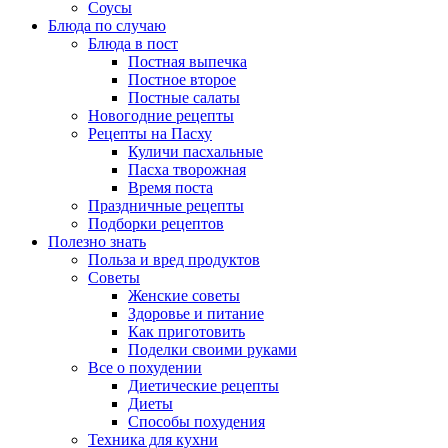
Соусы
Блюда по случаю
Блюда в пост
Постная выпечка
Постное второе
Постные салаты
Новогодние рецепты
Рецепты на Пасху
Куличи пасхальные
Пасха творожная
Время поста
Праздничные рецепты
Подборки рецептов
Полезно знать
Польза и вред продуктов
Советы
Женские советы
Здоровье и питание
Как приготовить
Поделки своими руками
Все о похудении
Диетические рецепты
Диеты
Способы похудения
Техника для кухни