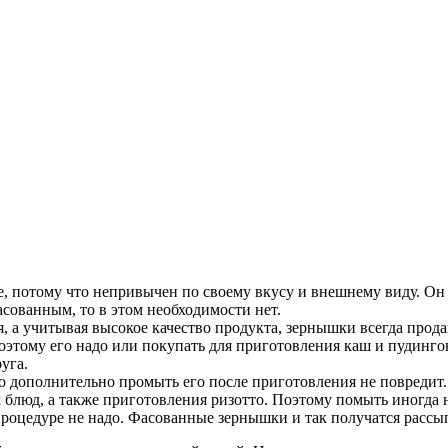
, потому что непривычен по своему вкусу и внешнему виду. Он н
асованным, то в этом необходимости нет.
я, а учитывая высокое качество продукта, зернышки всегда прод
оэтому его надо или покупать для приготовления каш и пудингов
уга.
о дополнительно промыть его после приготовления не повредит.
блюд, а также приготовления ризотто. Поэтому помыть иногда 
 процедуре не надо. Фасованные зернышки и так получатся расс