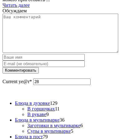
Читать далее
Обсуждаем
Current ye
@r
*
Блюда в духовке
129
В горшочках
11
В рукаве
9
Блюда в мультиварке
36
Заготовки в мультиварке
6
Супы в мультиварке
5
Блюда в пост
79