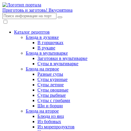
Приготовь и заготовь!
Вкуснятина
Каталог рецептов
Блюда в духовке
В горшочках
В рукаве
Блюда в мультиварке
Заготовки в мультиварке
Супы в мультиварке
Блюда на первое
Разные супы
Супы куриные
Супы летние
Супы овощные
Супы рыбные
Супы с грибами
Щи и борщи
Блюда на второе
Блюда из яиц
Из бобовых
Из морепродуктов