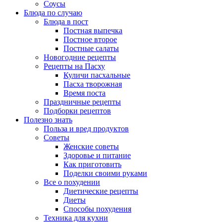
Соусы
Блюда по случаю
Блюда в пост
Постная выпечка
Постное второе
Постные салаты
Новогодние рецепты
Рецепты на Пасху
Куличи пасхальные
Пасха творожная
Время поста
Праздничные рецепты
Подборки рецептов
Полезно знать
Польза и вред продуктов
Советы
Женские советы
Здоровье и питание
Как приготовить
Поделки своими руками
Все о похудении
Диетические рецепты
Диеты
Способы похудения
Техника для кухни