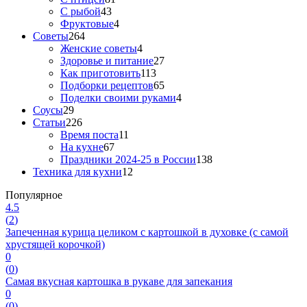
С рыбой
43
Фруктовые
4
Советы
264
Женские советы
4
Здоровье и питание
27
Как приготовить
113
Подборки рецептов
65
Поделки своими руками
4
Соусы
29
Статьи
226
Время поста
11
На кухне
67
Праздники 2024-25 в России
138
Техника для кухни
12
Популярное
4.5
(
2
)
Запеченная курица целиком с картошкой в духовке (с самой
хрустящей корочкой)
0
(
0
)
Самая вкусная картошка в рукаве для запекания
0
(
0
)