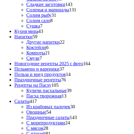
Сладкие заготовки
143
Соленья и маринады
131
Солим рыбу
31
Солим сало
8
Сушка
7
Кухня мира
43
Напитки
59
Другие напитки
22
Коктейли
6
Компоты
21
Смузи
7
Новогодние рецепты 2025 с фото
164
Пельмени и вареники
37
Польза и вред продуктов
14
Праздничные рецепты
76
Рецепты на Пасху
105
Куличи пасхальные
39
Пасха творожная
13
Салаты
417
Из крабовых палочек
30
Овощные
54
Праздничные салаты
143
С морепродуктами
24
С мясом
28
С птицей
81