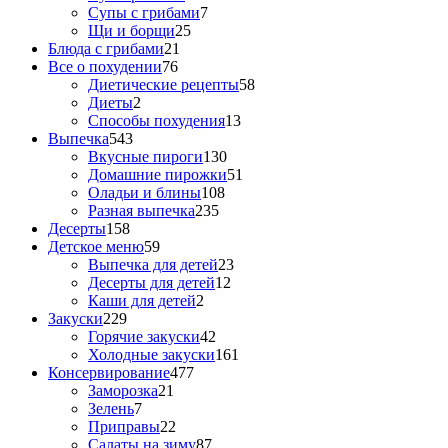
Супы с грибами
7
Щи и борщи
25
Блюда с грибами
21
Все о похудении
76
Диетические рецепты
58
Диеты
2
Способы похудения
13
Выпечка
543
Вкусные пироги
130
Домашние пирожки
51
Оладьи и блины
108
Разная выпечка
235
Десерты
158
Детское меню
59
Выпечка для детей
23
Десерты для детей
12
Каши для детей
2
Закуски
229
Горячие закуски
42
Холодные закуски
161
Консервирование
477
Заморозка
21
Зелень
7
Приправы
22
Салаты на зиму
87