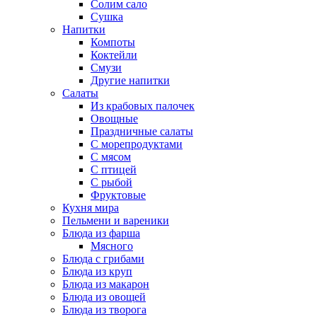
Солим сало
Сушка
Напитки
Компоты
Коктейли
Смузи
Другие напитки
Салаты
Из крабовых палочек
Овощные
Праздничные салаты
С морепродуктами
С мясом
С птицей
С рыбой
Фруктовые
Кухня мира
Пельмени и вареники
Блюда из фарша
Мясного
Блюда с грибами
Блюда из круп
Блюда из макарон
Блюда из овощей
Блюда из творога