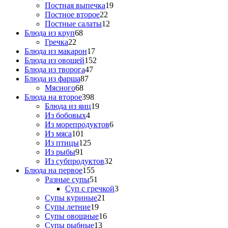
Постная выпечка
19
Постное второе
22
Постные салаты
12
Блюда из круп
68
Гречка
22
Блюда из макарон
17
Блюда из овощей
152
Блюда из творога
47
Блюда из фарша
87
Мясного
68
Блюда на второе
398
Блюда из яиц
19
Из бобовых
4
Из морепродуктов
6
Из мяса
101
Из птицы
125
Из рыбы
91
Из субпродуктов
32
Блюда на первое
155
Разные супы
51
Суп с гречкой
3
Супы куриные
21
Супы летние
19
Супы овощные
16
Супы рыбные
13