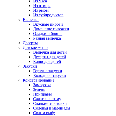
Из мяса
Из птицы
Из рыбы
Из субпродуктов
Выпечка
Вкусные пироги
Домашние пирожки
Оладьи и блины
Разная выпечка
Десерты
Детское меню
Выпечка для детей
Десерты для детей
Каши для детей
Закуски
Горячие закуски
Холодные закуски
Консервирование
Заморозка
Зелень
Приправы
Салаты на зиму
Сладкие заготовки
Соленья и маринады
Солим рыбу