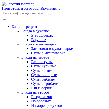
Приготовь и заготовь!
Вкуснятина
Каталог рецептов
Блюда в духовке
В горшочках
В рукаве
Блюда в мультиварке
Заготовки в мультиварке
Супы в мультиварке
Блюда на первое
Разные супы
Супы куриные
Супы летние
Супы овощные
Супы рыбные
Супы с грибами
Щи и борщи
Блюда на второе
Блюда из яиц
Из бобовых
Из морепродуктов