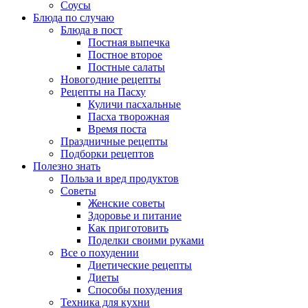
Соусы
Блюда по случаю
Блюда в пост
Постная выпечка
Постное второе
Постные салаты
Новогодние рецепты
Рецепты на Пасху
Куличи пасхальные
Пасха творожная
Время поста
Праздничные рецепты
Подборки рецептов
Полезно знать
Польза и вред продуктов
Советы
Женские советы
Здоровье и питание
Как приготовить
Поделки своими руками
Все о похудении
Диетические рецепты
Диеты
Способы похудения
Техника для кухни