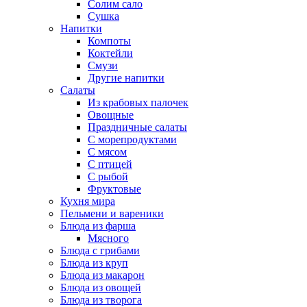
Солим сало
Сушка
Напитки
Компоты
Коктейли
Смузи
Другие напитки
Салаты
Из крабовых палочек
Овощные
Праздничные салаты
С морепродуктами
С мясом
С птицей
С рыбой
Фруктовые
Кухня мира
Пельмени и вареники
Блюда из фарша
Мясного
Блюда с грибами
Блюда из круп
Блюда из макарон
Блюда из овощей
Блюда из творога