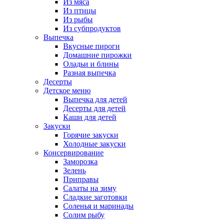
Из мяса
Из птицы
Из рыбы
Из субпродуктов
Выпечка
Вкусные пироги
Домашние пирожки
Оладьи и блины
Разная выпечка
Десерты
Детское меню
Выпечка для детей
Десерты для детей
Каши для детей
Закуски
Горячие закуски
Холодные закуски
Консервирование
Заморозка
Зелень
Приправы
Салаты на зиму
Сладкие заготовки
Соленья и маринады
Солим рыбу