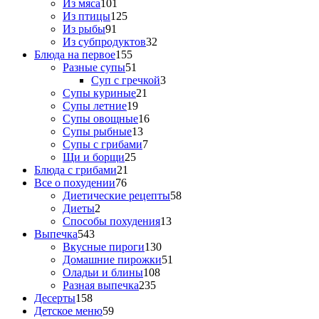
Из мяса
101
Из птицы
125
Из рыбы
91
Из субпродуктов
32
Блюда на первое
155
Разные супы
51
Суп с гречкой
3
Супы куриные
21
Супы летние
19
Супы овощные
16
Супы рыбные
13
Супы с грибами
7
Щи и борщи
25
Блюда с грибами
21
Все о похудении
76
Диетические рецепты
58
Диеты
2
Способы похудения
13
Выпечка
543
Вкусные пироги
130
Домашние пирожки
51
Оладьи и блины
108
Разная выпечка
235
Десерты
158
Детское меню
59