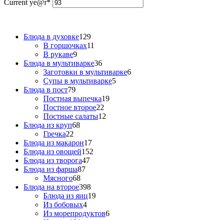
Current ye
@r
*
Блюда в духовке
129
В горшочках
11
В рукаве
9
Блюда в мультиварке
36
Заготовки в мультиварке
6
Супы в мультиварке
5
Блюда в пост
79
Постная выпечка
19
Постное второе
22
Постные салаты
12
Блюда из круп
68
Гречка
22
Блюда из макарон
17
Блюда из овощей
152
Блюда из творога
47
Блюда из фарша
87
Мясного
68
Блюда на второе
398
Блюда из яиц
19
Из бобовых
4
Из морепродуктов
6