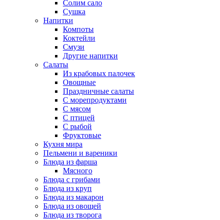
Солим сало
Сушка
Напитки
Компоты
Коктейли
Смузи
Другие напитки
Салаты
Из крабовых палочек
Овощные
Праздничные салаты
С морепродуктами
С мясом
С птицей
С рыбой
Фруктовые
Кухня мира
Пельмени и вареники
Блюда из фарша
Мясного
Блюда с грибами
Блюда из круп
Блюда из макарон
Блюда из овощей
Блюда из творога