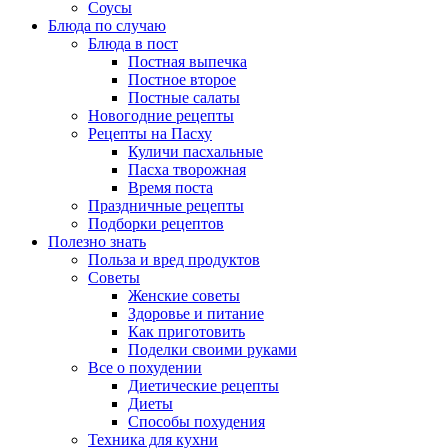
Соусы
Блюда по случаю
Блюда в пост
Постная выпечка
Постное второе
Постные салаты
Новогодние рецепты
Рецепты на Пасху
Куличи пасхальные
Пасха творожная
Время поста
Праздничные рецепты
Подборки рецептов
Полезно знать
Польза и вред продуктов
Советы
Женские советы
Здоровье и питание
Как приготовить
Поделки своими руками
Все о похудении
Диетические рецепты
Диеты
Способы похудения
Техника для кухни