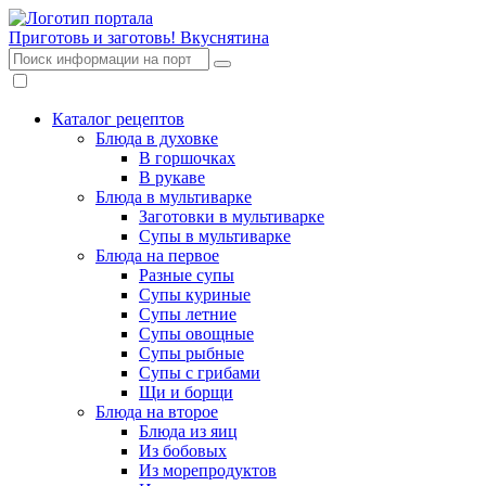
Приготовь и заготовь!
Вкуснятина
Каталог рецептов
Блюда в духовке
В горшочках
В рукаве
Блюда в мультиварке
Заготовки в мультиварке
Супы в мультиварке
Блюда на первое
Разные супы
Супы куриные
Супы летние
Супы овощные
Супы рыбные
Супы с грибами
Щи и борщи
Блюда на второе
Блюда из яиц
Из бобовых
Из морепродуктов