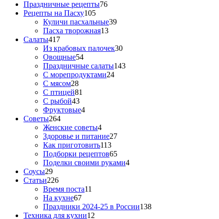
Праздничные рецепты
76
Рецепты на Пасху
105
Куличи пасхальные
39
Пасха творожная
13
Салаты
417
Из крабовых палочек
30
Овощные
54
Праздничные салаты
143
С морепродуктами
24
С мясом
28
С птицей
81
С рыбой
43
Фруктовые
4
Советы
264
Женские советы
4
Здоровье и питание
27
Как приготовить
113
Подборки рецептов
65
Поделки своими руками
4
Соусы
29
Статьи
226
Время поста
11
На кухне
67
Праздники 2024-25 в России
138
Техника для кухни
12