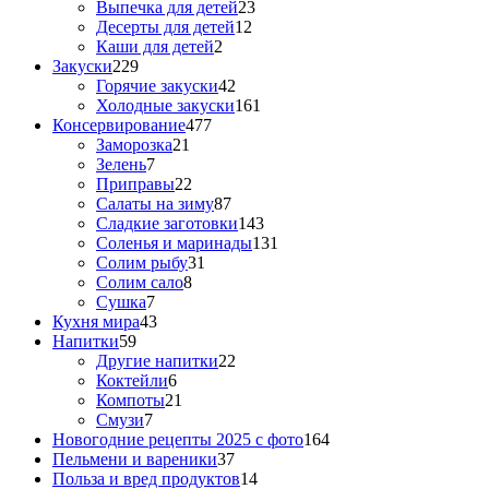
Выпечка для детей
23
Десерты для детей
12
Каши для детей
2
Закуски
229
Горячие закуски
42
Холодные закуски
161
Консервирование
477
Заморозка
21
Зелень
7
Приправы
22
Салаты на зиму
87
Сладкие заготовки
143
Соленья и маринады
131
Солим рыбу
31
Солим сало
8
Сушка
7
Кухня мира
43
Напитки
59
Другие напитки
22
Коктейли
6
Компоты
21
Смузи
7
Новогодние рецепты 2025 с фото
164
Пельмени и вареники
37
Польза и вред продуктов
14