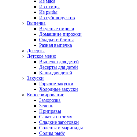
Из мяса
Из птицы
Из рыбы
Из субпродуктов
Выпечка
Вкусные пироги
Домашние пирожки
Оладьи и блины
Разная выпечка
Десерты
Детское меню
Выпечка для детей
Десерты для детей
Каши для детей
Закуски
Горячие закуски
Холодные закуски
Консервирование
Заморозка
Зелень
Приправы
Салаты на зиму
Сладкие заготовки
Соленья и маринады
Солим рыбу