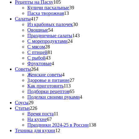
Рецепты на Пасху
105
Куличи пасхальные
39
Пасха творожная
13
Салаты
417
Из крабовых палочек
30
Овощные
54
Праздничные салаты
143
С морепродуктами
24
С мясом
28
С птицей
81
С рыбой
43
Фруктовые
4
Советы
264
Женские советы
4
Здоровье и питание
27
Как приготовить
113
Подборки рецептов
65
Поделки своими руками
4
Соусы
29
Статьи
226
Время поста
11
На кухне
67
Праздники 2024-25 в России
138
Техника для кухни
12