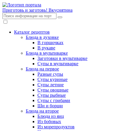
Приготовь и заготовь!
Вкуснятина
Каталог рецептов
Блюда в духовке
В горшочках
В рукаве
Блюда в мультиварке
Заготовки в мультиварке
Супы в мультиварке
Блюда на первое
Разные супы
Супы куриные
Супы летние
Супы овощные
Супы рыбные
Супы с грибами
Щи и борщи
Блюда на второе
Блюда из яиц
Из бобовых
Из морепродуктов