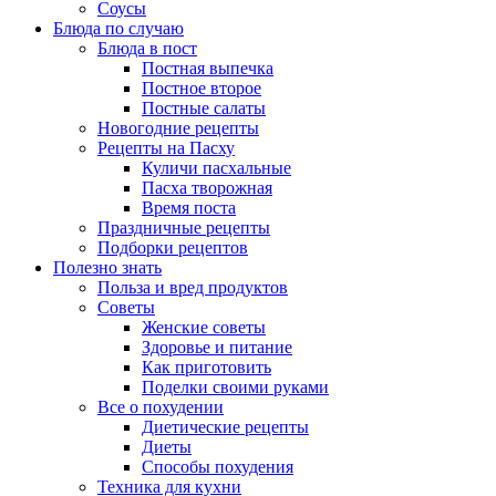
Соусы
Блюда по случаю
Блюда в пост
Постная выпечка
Постное второе
Постные салаты
Новогодние рецепты
Рецепты на Пасху
Куличи пасхальные
Пасха творожная
Время поста
Праздничные рецепты
Подборки рецептов
Полезно знать
Польза и вред продуктов
Советы
Женские советы
Здоровье и питание
Как приготовить
Поделки своими руками
Все о похудении
Диетические рецепты
Диеты
Способы похудения
Техника для кухни