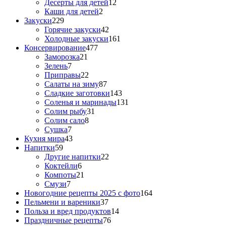
Десерты для детей
12
Каши для детей
2
Закуски
229
Горячие закуски
42
Холодные закуски
161
Консервирование
477
Заморозка
21
Зелень
7
Приправы
22
Салаты на зиму
87
Сладкие заготовки
143
Соленья и маринады
131
Солим рыбу
31
Солим сало
8
Сушка
7
Кухня мира
43
Напитки
59
Другие напитки
22
Коктейли
6
Компоты
21
Смузи
7
Новогодние рецепты 2025 с фото
164
Пельмени и вареники
37
Польза и вред продуктов
14
Праздничные рецепты
76