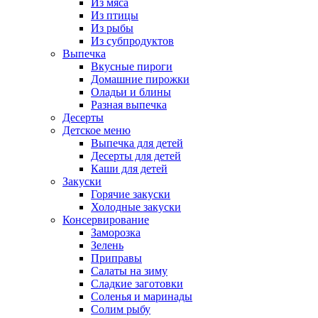
Из мяса
Из птицы
Из рыбы
Из субпродуктов
Выпечка
Вкусные пироги
Домашние пирожки
Оладьи и блины
Разная выпечка
Десерты
Детское меню
Выпечка для детей
Десерты для детей
Каши для детей
Закуски
Горячие закуски
Холодные закуски
Консервирование
Заморозка
Зелень
Приправы
Салаты на зиму
Сладкие заготовки
Соленья и маринады
Солим рыбу