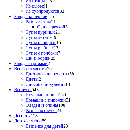
Из птицы
125
Из рыбы
91
Из субпродуктов
32
Блюда на первое
155
Разные супы
51
Суп с гречкой
3
Супы куриные
21
Супы летние
19
Супы овощные
16
Супы рыбные
13
Супы с грибами
7
Щи и борщи
25
Блюда с грибами
21
Все о похудении
76
Диетические рецепты
58
Диеты
2
Способы похудения
13
Выпечка
543
Вкусные пироги
130
Домашние пирожки
51
Оладьи и блины
108
Разная выпечка
235
Десерты
158
Детское меню
59
Выпечка для детей
23