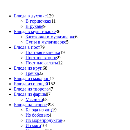
Блюда в духовке
129
В горшочках
11
В рукаве
9
Блюда в мультиварке
36
Заготовки в мультиварке
6
Супы в мультиварке
5
Блюда в пост
79
Постная выпечка
19
Постное второе
22
Постные салаты
12
Блюда из круп
68
Гречка
22
Блюда из макарон
17
Блюда из овощей
152
Блюда из творога
47
Блюда из фарша
87
Мясного
68
Блюда на второе
398
Блюда из яиц
19
Из бобовых
4
Из морепродуктов
6
Из мяса
101