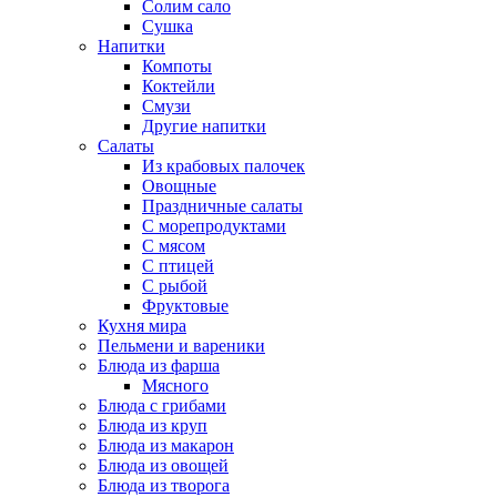
Солим сало
Сушка
Напитки
Компоты
Коктейли
Смузи
Другие напитки
Салаты
Из крабовых палочек
Овощные
Праздничные салаты
С морепродуктами
С мясом
С птицей
С рыбой
Фруктовые
Кухня мира
Пельмени и вареники
Блюда из фарша
Мясного
Блюда с грибами
Блюда из круп
Блюда из макарон
Блюда из овощей
Блюда из творога