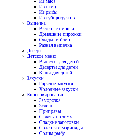
Из мяса
Из птицы
Из рыбы
Из субпродуктов
Выпечка
Вкусные пироги
Домашние пирожки
Оладьи и блины
Разная выпечка
Десерты
Детское меню
Выпечка для детей
Десерты для детей
Каши для детей
Закуски
Горячие закуски
Холодные закуски
Консервирование
Заморозка
Зелень
Приправы
Салаты на зиму
Сладкие заготовки
Соленья и маринады
Солим рыбу