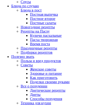
Соусы
Блюда по случаю
Блюда в пост
Постная выпечка
Постное второе
Постные салаты
Новогодние рецепты
Рецепты на Пасху
Куличи пасхальные
Пасха творожная
Время поста
Праздничные рецепты
Подборки рецептов
Полезно знать
Польза и вред продуктов
Советы
Женские советы
Здоровье и питание
Как приготовить
Поделки своими руками
Все о похудении
Диетические рецепты
Диеты
Способы похудения
Техника для кухни