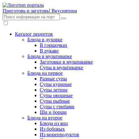
Приготовь и заготовь!
Вкуснятина
Каталог рецептов
Блюда в духовке
В горшочках
В рукаве
Блюда в мультиварке
Заготовки в мультиварке
Супы в мультиварке
Блюда на первое
Разные супы
Супы куриные
Супы летние
Супы овощные
Супы рыбные
Супы с грибами
Щи и борщи
Блюда на второе
Блюда из яиц
Из бобовых
Из морепродуктов