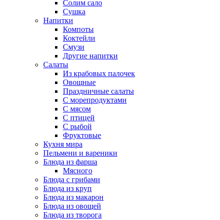
Солим сало
Сушка
Напитки
Компоты
Коктейли
Смузи
Другие напитки
Салаты
Из крабовых палочек
Овощные
Праздничные салаты
С морепродуктами
С мясом
С птицей
С рыбой
Фруктовые
Кухня мира
Пельмени и вареники
Блюда из фарша
Мясного
Блюда с грибами
Блюда из круп
Блюда из макарон
Блюда из овощей
Блюда из творога