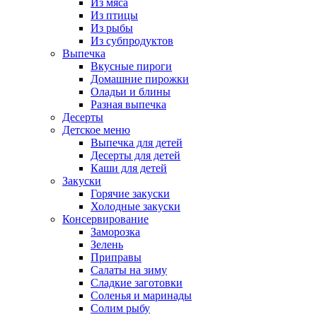
Из мяса
Из птицы
Из рыбы
Из субпродуктов
Выпечка
Вкусные пироги
Домашние пирожки
Оладьи и блины
Разная выпечка
Десерты
Детское меню
Выпечка для детей
Десерты для детей
Каши для детей
Закуски
Горячие закуски
Холодные закуски
Консервирование
Заморозка
Зелень
Приправы
Салаты на зиму
Сладкие заготовки
Соленья и маринады
Солим рыбу