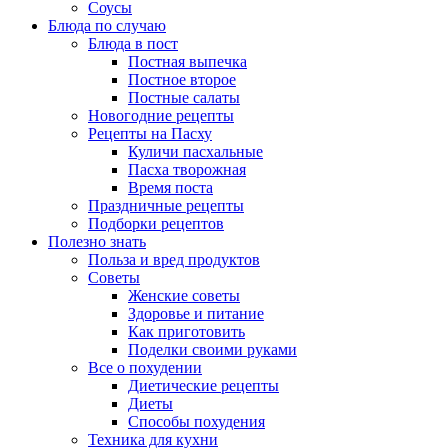
Соусы
Блюда по случаю
Блюда в пост
Постная выпечка
Постное второе
Постные салаты
Новогодние рецепты
Рецепты на Пасху
Куличи пасхальные
Пасха творожная
Время поста
Праздничные рецепты
Подборки рецептов
Полезно знать
Польза и вред продуктов
Советы
Женские советы
Здоровье и питание
Как приготовить
Поделки своими руками
Все о похудении
Диетические рецепты
Диеты
Способы похудения
Техника для кухни