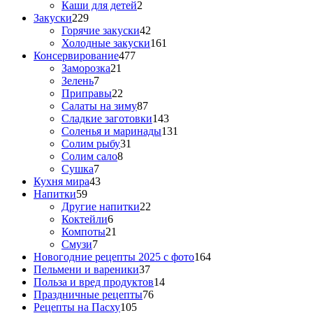
Каши для детей
2
Закуски
229
Горячие закуски
42
Холодные закуски
161
Консервирование
477
Заморозка
21
Зелень
7
Приправы
22
Салаты на зиму
87
Сладкие заготовки
143
Соленья и маринады
131
Солим рыбу
31
Солим сало
8
Сушка
7
Кухня мира
43
Напитки
59
Другие напитки
22
Коктейли
6
Компоты
21
Смузи
7
Новогодние рецепты 2025 с фото
164
Пельмени и вареники
37
Польза и вред продуктов
14
Праздничные рецепты
76
Рецепты на Пасху
105