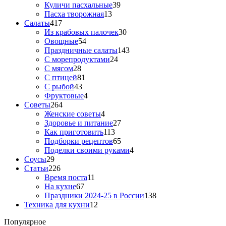
Куличи пасхальные
39
Пасха творожная
13
Салаты
417
Из крабовых палочек
30
Овощные
54
Праздничные салаты
143
С морепродуктами
24
С мясом
28
С птицей
81
С рыбой
43
Фруктовые
4
Советы
264
Женские советы
4
Здоровье и питание
27
Как приготовить
113
Подборки рецептов
65
Поделки своими руками
4
Соусы
29
Статьи
226
Время поста
11
На кухне
67
Праздники 2024-25 в России
138
Техника для кухни
12
Популярное