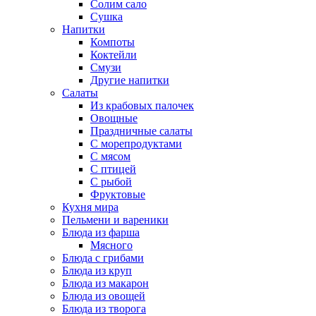
Солим сало
Сушка
Напитки
Компоты
Коктейли
Смузи
Другие напитки
Салаты
Из крабовых палочек
Овощные
Праздничные салаты
С морепродуктами
С мясом
С птицей
С рыбой
Фруктовые
Кухня мира
Пельмени и вареники
Блюда из фарша
Мясного
Блюда с грибами
Блюда из круп
Блюда из макарон
Блюда из овощей
Блюда из творога