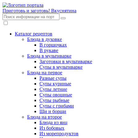
Приготовь и заготовь!
Вкуснятина
Каталог рецептов
Блюда в духовке
В горшочках
В рукаве
Блюда в мультиварке
Заготовки в мультиварке
Супы в мультиварке
Блюда на первое
Разные супы
Супы куриные
Супы летние
Супы овощные
Супы рыбные
Супы с грибами
Щи и борщи
Блюда на второе
Блюда из яиц
Из бобовых
Из морепродуктов