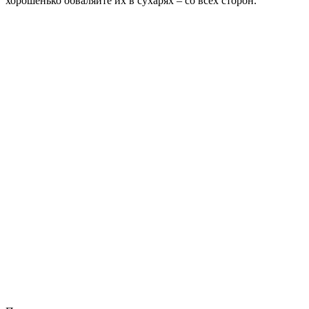
хорошенько обваляйте их в сухарях – со всех сторон.