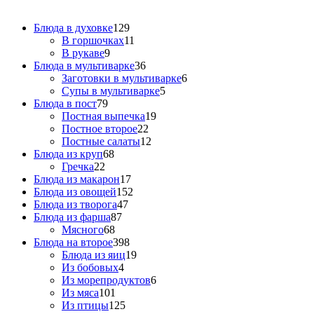
Блюда в духовке
129
В горшочках
11
В рукаве
9
Блюда в мультиварке
36
Заготовки в мультиварке
6
Супы в мультиварке
5
Блюда в пост
79
Постная выпечка
19
Постное второе
22
Постные салаты
12
Блюда из круп
68
Гречка
22
Блюда из макарон
17
Блюда из овощей
152
Блюда из творога
47
Блюда из фарша
87
Мясного
68
Блюда на второе
398
Блюда из яиц
19
Из бобовых
4
Из морепродуктов
6
Из мяса
101
Из птицы
125