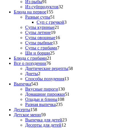
Из рыбы
91
Из субпродуктов
32
Блюда на первое
155
Разные супы
51
Суп с гречкой
3
Супы куриные
21
Супы летние
19
Супы овощные
16
Супы рыбные
13
Супы с грибами
7
Щи и борщи
25
Блюда с грибами
21
Все о похудении
76
Диетические рецепты
58
Диеты
2
Способы похудения
13
Выпечка
543
Вкусные пироги
130
Домашние пирожки
51
Оладьи и блины
108
Разная выпечка
235
Десерты
158
Детское меню
59
Выпечка для детей
23
Десерты для детей
12