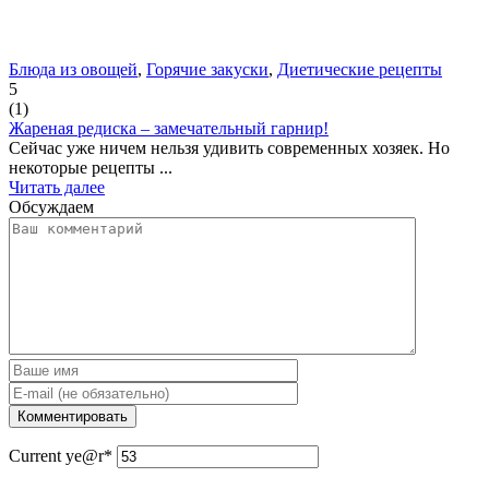
Блюда из овощей
,
Горячие закуски
,
Диетические рецепты
5
(
1
)
Жареная редиска – замечательный гарнир!
Сейчас уже ничем нельзя удивить современных хозяек. Но
некоторые рецепты ...
Читать далее
Обсуждаем
Current ye
@r
*