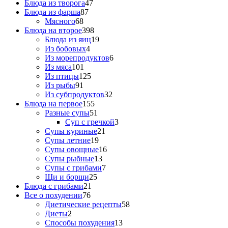
Блюда из творога
47
Блюда из фарша
87
Мясного
68
Блюда на второе
398
Блюда из яиц
19
Из бобовых
4
Из морепродуктов
6
Из мяса
101
Из птицы
125
Из рыбы
91
Из субпродуктов
32
Блюда на первое
155
Разные супы
51
Суп с гречкой
3
Супы куриные
21
Супы летние
19
Супы овощные
16
Супы рыбные
13
Супы с грибами
7
Щи и борщи
25
Блюда с грибами
21
Все о похудении
76
Диетические рецепты
58
Диеты
2
Способы похудения
13