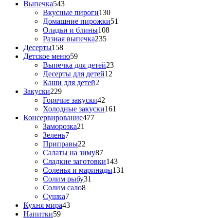
Выпечка
543
Вкусные пироги
130
Домашние пирожки
51
Оладьи и блины
108
Разная выпечка
235
Десерты
158
Детское меню
59
Выпечка для детей
23
Десерты для детей
12
Каши для детей
2
Закуски
229
Горячие закуски
42
Холодные закуски
161
Консервирование
477
Заморозка
21
Зелень
7
Приправы
22
Салаты на зиму
87
Сладкие заготовки
143
Соленья и маринады
131
Солим рыбу
31
Солим сало
8
Сушка
7
Кухня мира
43
Напитки
59