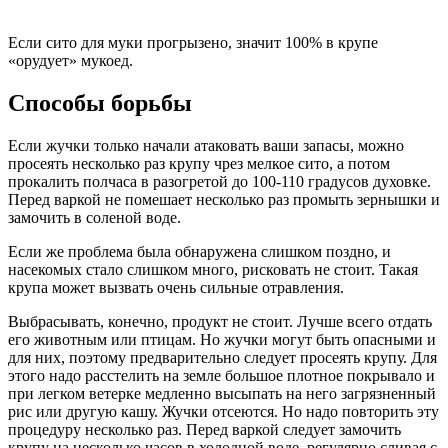
Если сито для муки прогрызено, значит 100% в крупе
«орудует» мукоед.
Способы борьбы
Если жучки только начали атаковать ваши запасы, можно
просеять несколько раз крупу чрез мелкое сито, а потом
прокалить полчаса в разогретой до 100-110 градусов духовке.
Перед варкой не помешает несколько раз промыть зернышки и
замочить в соленой воде.
Если же проблема была обнаружена слишком поздно, и
насекомых стало слишком много, рисковать не стоит. Такая
крупа может вызвать очень сильные отравления.
Выбрасывать, конечно, продукт не стоит. Лучше всего отдать
его животным или птицам. Но жучки могут быть опасными и
для них, поэтому предварительно следует просеять крупу. Для
этого надо расстелить на земле большое плотное покрывало и
при легком ветерке медленно высыпать на него загрязненный
рис или другую кашу. Жучки отсеются. Но надо повторить эту
процедуру несколько раз. Перед варкой следует замочить
крупу на несколько часов в холодной воде, регулярно сливая с