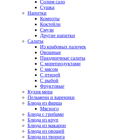
Солим сало
Сушка
Напитки
Компоты
Коктейли
Смузи
Другие напитки
Салаты
Из крабовых палочек
Овощные
Праздничные салаты
С морепродуктами
С мясом
С птицей
С рыбой
Фруктовые
Кухня мира
Пельмени и вареники
Блюда из фарша
Мясного
Блюда с грибами
Блюда из круп
Блюда из макарон
Блюда из овощей
Блюда из творога