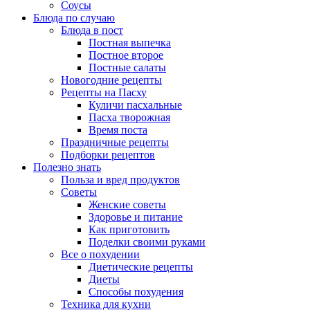
Соусы
Блюда по случаю
Блюда в пост
Постная выпечка
Постное второе
Постные салаты
Новогодние рецепты
Рецепты на Пасху
Куличи пасхальные
Пасха творожная
Время поста
Праздничные рецепты
Подборки рецептов
Полезно знать
Польза и вред продуктов
Советы
Женские советы
Здоровье и питание
Как приготовить
Поделки своими руками
Все о похудении
Диетические рецепты
Диеты
Способы похудения
Техника для кухни