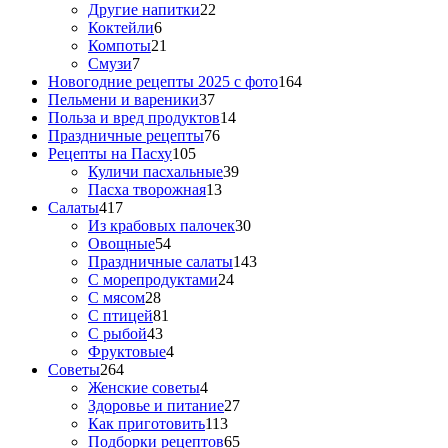
Другие напитки
22
Коктейли
6
Компоты
21
Смузи
7
Новогодние рецепты 2025 с фото
164
Пельмени и вареники
37
Польза и вред продуктов
14
Праздничные рецепты
76
Рецепты на Пасху
105
Куличи пасхальные
39
Пасха творожная
13
Салаты
417
Из крабовых палочек
30
Овощные
54
Праздничные салаты
143
С морепродуктами
24
С мясом
28
С птицей
81
С рыбой
43
Фруктовые
4
Советы
264
Женские советы
4
Здоровье и питание
27
Как приготовить
113
Подборки рецептов
65