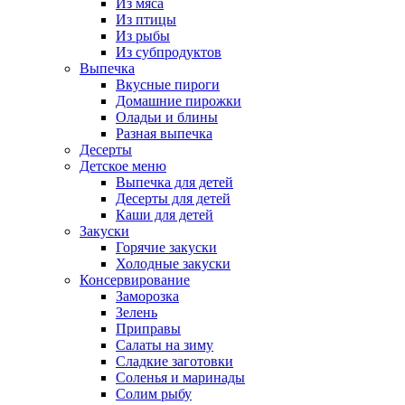
Из мяса
Из птицы
Из рыбы
Из субпродуктов
Выпечка
Вкусные пироги
Домашние пирожки
Оладьи и блины
Разная выпечка
Десерты
Детское меню
Выпечка для детей
Десерты для детей
Каши для детей
Закуски
Горячие закуски
Холодные закуски
Консервирование
Заморозка
Зелень
Приправы
Салаты на зиму
Сладкие заготовки
Соленья и маринады
Солим рыбу