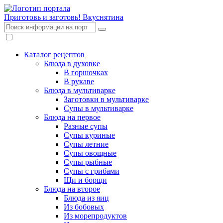
Приготовь и заготовь!
Вкуснятина
Каталог рецептов
Блюда в духовке
В горшочках
В рукаве
Блюда в мультиварке
Заготовки в мультиварке
Супы в мультиварке
Блюда на первое
Разные супы
Супы куриные
Супы летние
Супы овощные
Супы рыбные
Супы с грибами
Щи и борщи
Блюда на второе
Блюда из яиц
Из бобовых
Из морепродуктов