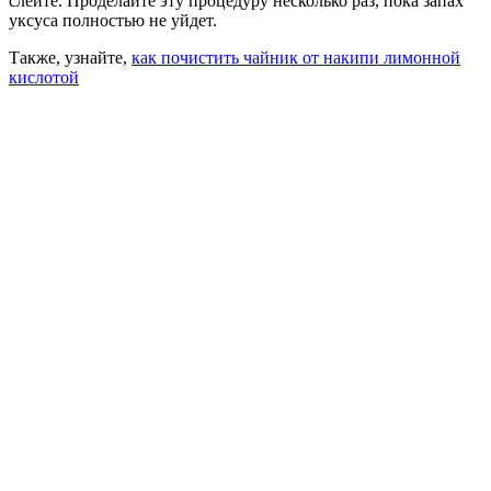
слейте. Проделайте эту процедуру несколько раз, пока запах
уксуса полностью не уйдет.
Также, узнайте,
как почистить чайник от накипи лимонной
кислотой