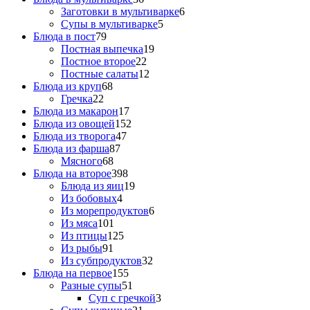
Заготовки в мультиварке
6
Супы в мультиварке
5
Блюда в пост
79
Постная выпечка
19
Постное второе
22
Постные салаты
12
Блюда из круп
68
Гречка
22
Блюда из макарон
17
Блюда из овощей
152
Блюда из творога
47
Блюда из фарша
87
Мясного
68
Блюда на второе
398
Блюда из яиц
19
Из бобовых
4
Из морепродуктов
6
Из мяса
101
Из птицы
125
Из рыбы
91
Из субпродуктов
32
Блюда на первое
155
Разные супы
51
Суп с гречкой
3