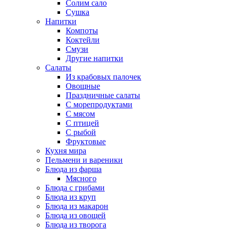
Солим сало
Сушка
Напитки
Компоты
Коктейли
Смузи
Другие напитки
Салаты
Из крабовых палочек
Овощные
Праздничные салаты
С морепродуктами
С мясом
С птицей
С рыбой
Фруктовые
Кухня мира
Пельмени и вареники
Блюда из фарша
Мясного
Блюда с грибами
Блюда из круп
Блюда из макарон
Блюда из овощей
Блюда из творога