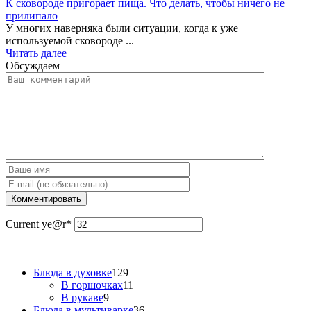
К сковороде пригорает пища. Что делать, чтобы ничего не
прилипало
У многих наверняка были ситуации, когда к уже
используемой сковороде ...
Читать далее
Обсуждаем
Current ye
@r
*
Блюда в духовке
129
В горшочках
11
В рукаве
9
Блюда в мультиварке
36