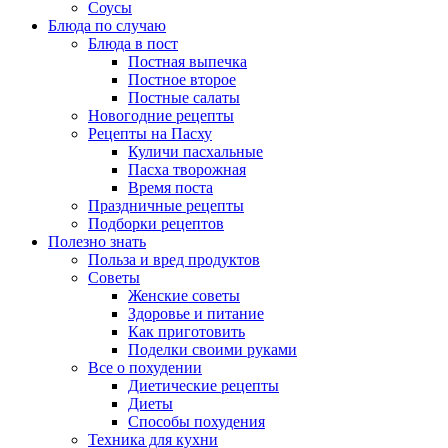
Соусы
Блюда по случаю
Блюда в пост
Постная выпечка
Постное второе
Постные салаты
Новогодние рецепты
Рецепты на Пасху
Куличи пасхальные
Пасха творожная
Время поста
Праздничные рецепты
Подборки рецептов
Полезно знать
Польза и вред продуктов
Советы
Женские советы
Здоровье и питание
Как приготовить
Поделки своими руками
Все о похудении
Диетические рецепты
Диеты
Способы похудения
Техника для кухни