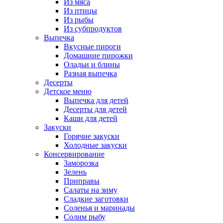
Из мяса
Из птицы
Из рыбы
Из субпродуктов
Выпечка
Вкусные пироги
Домашние пирожки
Оладьи и блины
Разная выпечка
Десерты
Детское меню
Выпечка для детей
Десерты для детей
Каши для детей
Закуски
Горячие закуски
Холодные закуски
Консервирование
Заморозка
Зелень
Приправы
Салаты на зиму
Сладкие заготовки
Соленья и маринады
Солим рыбу