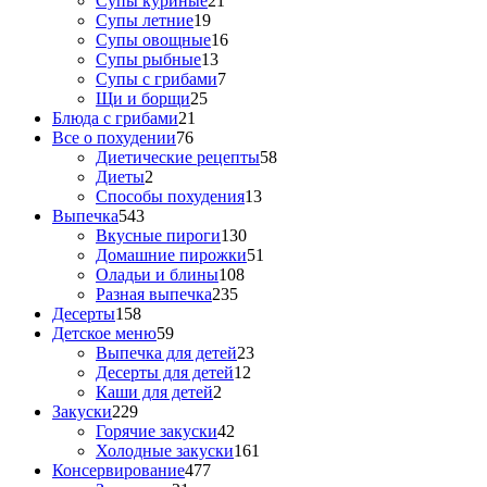
Супы куриные
21
Супы летние
19
Супы овощные
16
Супы рыбные
13
Супы с грибами
7
Щи и борщи
25
Блюда с грибами
21
Все о похудении
76
Диетические рецепты
58
Диеты
2
Способы похудения
13
Выпечка
543
Вкусные пироги
130
Домашние пирожки
51
Оладьи и блины
108
Разная выпечка
235
Десерты
158
Детское меню
59
Выпечка для детей
23
Десерты для детей
12
Каши для детей
2
Закуски
229
Горячие закуски
42
Холодные закуски
161
Консервирование
477