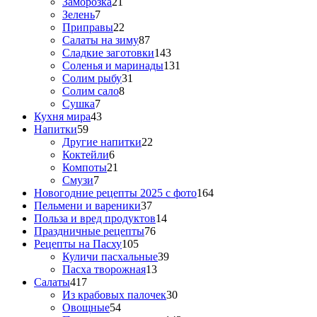
Заморозка
21
Зелень
7
Приправы
22
Салаты на зиму
87
Сладкие заготовки
143
Соленья и маринады
131
Солим рыбу
31
Солим сало
8
Сушка
7
Кухня мира
43
Напитки
59
Другие напитки
22
Коктейли
6
Компоты
21
Смузи
7
Новогодние рецепты 2025 с фото
164
Пельмени и вареники
37
Польза и вред продуктов
14
Праздничные рецепты
76
Рецепты на Пасху
105
Куличи пасхальные
39
Пасха творожная
13
Салаты
417
Из крабовых палочек
30
Овощные
54