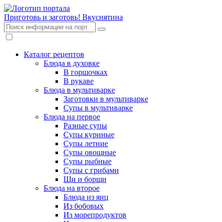
Приготовь и заготовь!
Вкуснятина
Каталог рецептов
Блюда в духовке
В горшочках
В рукаве
Блюда в мультиварке
Заготовки в мультиварке
Супы в мультиварке
Блюда на первое
Разные супы
Супы куриные
Супы летние
Супы овощные
Супы рыбные
Супы с грибами
Щи и борщи
Блюда на второе
Блюда из яиц
Из бобовых
Из морепродуктов