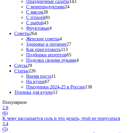
Праздничные салаты
143
С морепродуктами
24
С мясом
28
С птицей
81
С рыбой
43
Фруктовые
4
Советы
264
Женские советы
4
Здоровье и питание
27
Как приготовить
113
Подборки рецептов
65
Поделки своими руками
4
Соусы
29
Статьи
226
Время поста
11
На кухне
67
Праздники 2024-25 в России
138
Техника для кухни
12
Популярное
2.8
(
6
)
К чему рассыпается соль и что делать, чтоб не поругаться
3.4
(
5
)