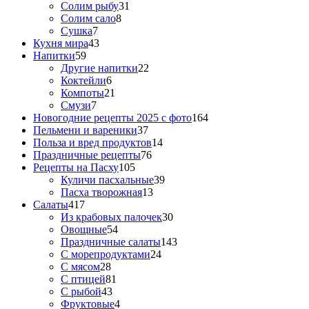
Солим рыбу
31
Солим сало
8
Сушка
7
Кухня мира
43
Напитки
59
Другие напитки
22
Коктейли
6
Компоты
21
Смузи
7
Новогодние рецепты 2025 с фото
164
Пельмени и вареники
37
Польза и вред продуктов
14
Праздничные рецепты
76
Рецепты на Пасху
105
Куличи пасхальные
39
Пасха творожная
13
Салаты
417
Из крабовых палочек
30
Овощные
54
Праздничные салаты
143
С морепродуктами
24
С мясом
28
С птицей
81
С рыбой
43
Фруктовые
4