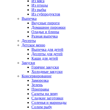
Из мяса
Из птицы
Из рыбы
Из субпродуктов
Выпечка
Вкусные пироги
Домашние пирожки
Оладьи и блины
Разная выпечка
Десерты
Детское меню
Выпечка для детей
Десерты для детей
Каши для детей
Закуски
Горячие закуски
Холодные закуски
Консервирование
Заморозка
Зелень
Приправы
Салаты на зиму
Сладкие заготовки
Соленья и маринады
Солим рыбу