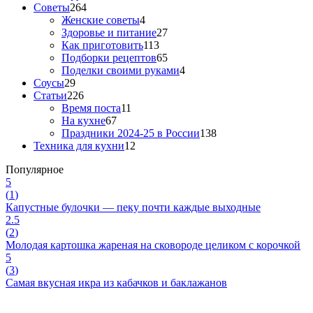
Советы
264
Женские советы
4
Здоровье и питание
27
Как приготовить
113
Подборки рецептов
65
Поделки своими руками
4
Соусы
29
Статьи
226
Время поста
11
На кухне
67
Праздники 2024-25 в России
138
Техника для кухни
12
Популярное
5
(
1
)
Капустные булочки — пеку почти каждые выходные
2.5
(
2
)
Молодая картошка жареная на сковороде целиком с корочкой
5
(
3
)
Самая вкусная икра из кабачков и баклажанов