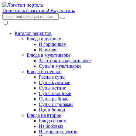
Приготовь и заготовь!
Вкуснятина
Каталог рецептов
Блюда в духовке
В горшочках
В рукаве
Блюда в мультиварке
Заготовки в мультиварке
Супы в мультиварке
Блюда на первое
Разные супы
Супы куриные
Супы летние
Супы овощные
Супы рыбные
Супы с грибами
Щи и борщи
Блюда на второе
Блюда из яиц
Из бобовых
Из морепродуктов