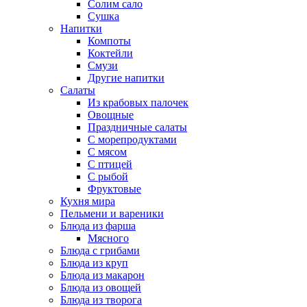
Солим сало
Сушка
Напитки
Компоты
Коктейли
Смузи
Другие напитки
Салаты
Из крабовых палочек
Овощные
Праздничные салаты
С морепродуктами
С мясом
С птицей
С рыбой
Фруктовые
Кухня мира
Пельмени и вареники
Блюда из фарша
Мясного
Блюда с грибами
Блюда из круп
Блюда из макарон
Блюда из овощей
Блюда из творога