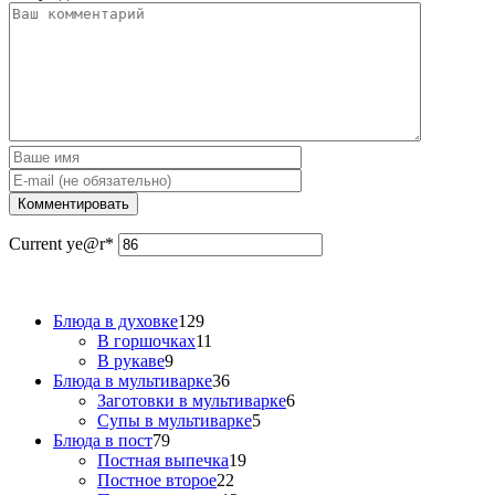
Current ye
@r
*
Блюда в духовке
129
В горшочках
11
В рукаве
9
Блюда в мультиварке
36
Заготовки в мультиварке
6
Супы в мультиварке
5
Блюда в пост
79
Постная выпечка
19
Постное второе
22