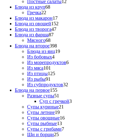
Постные салаты
12
Блюда из круп
68
Гречка
22
Блюда из макарон
17
Блюда из овощей
152
Блюда из творога
47
Блюда из фарша
87
Мясного
68
Блюда на второе
398
Блюда из яиц
19
Из бобовых
4
Из морепродуктов
6
Из мяса
101
Из птицы
125
Из рыбы
91
Из субпродуктов
32
Блюда на первое
155
Разные супы
51
Суп с гречкой
3
Супы куриные
21
Супы летние
19
Супы овощные
16
Супы рыбные
13
Супы с грибами
7
Щи и борщи
25