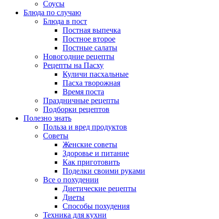
Соусы
Блюда по случаю
Блюда в пост
Постная выпечка
Постное второе
Постные салаты
Новогодние рецепты
Рецепты на Пасху
Куличи пасхальные
Пасха творожная
Время поста
Праздничные рецепты
Подборки рецептов
Полезно знать
Польза и вред продуктов
Советы
Женские советы
Здоровье и питание
Как приготовить
Поделки своими руками
Все о похудении
Диетические рецепты
Диеты
Способы похудения
Техника для кухни