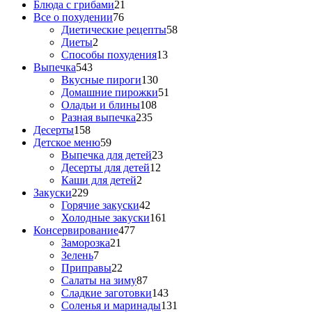
Блюда с грибами
21
Все о похудении
76
Диетические рецепты
58
Диеты
2
Способы похудения
13
Выпечка
543
Вкусные пироги
130
Домашние пирожки
51
Оладьи и блины
108
Разная выпечка
235
Десерты
158
Детское меню
59
Выпечка для детей
23
Десерты для детей
12
Каши для детей
2
Закуски
229
Горячие закуски
42
Холодные закуски
161
Консервирование
477
Заморозка
21
Зелень
7
Приправы
22
Салаты на зиму
87
Сладкие заготовки
143
Соленья и маринады
131