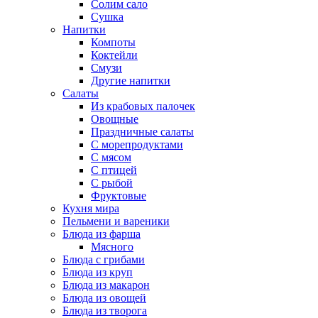
Солим сало
Сушка
Напитки
Компоты
Коктейли
Смузи
Другие напитки
Салаты
Из крабовых палочек
Овощные
Праздничные салаты
С морепродуктами
С мясом
С птицей
С рыбой
Фруктовые
Кухня мира
Пельмени и вареники
Блюда из фарша
Мясного
Блюда с грибами
Блюда из круп
Блюда из макарон
Блюда из овощей
Блюда из творога