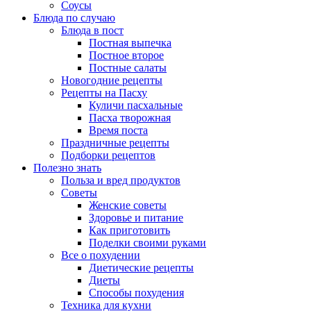
Соусы
Блюда по случаю
Блюда в пост
Постная выпечка
Постное второе
Постные салаты
Новогодние рецепты
Рецепты на Пасху
Куличи пасхальные
Пасха творожная
Время поста
Праздничные рецепты
Подборки рецептов
Полезно знать
Польза и вред продуктов
Советы
Женские советы
Здоровье и питание
Как приготовить
Поделки своими руками
Все о похудении
Диетические рецепты
Диеты
Способы похудения
Техника для кухни