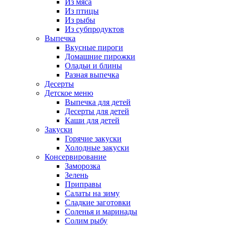
Из мяса
Из птицы
Из рыбы
Из субпродуктов
Выпечка
Вкусные пироги
Домашние пирожки
Оладьи и блины
Разная выпечка
Десерты
Детское меню
Выпечка для детей
Десерты для детей
Каши для детей
Закуски
Горячие закуски
Холодные закуски
Консервирование
Заморозка
Зелень
Приправы
Салаты на зиму
Сладкие заготовки
Соленья и маринады
Солим рыбу