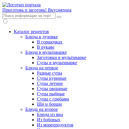
Приготовь и заготовь!
Вкуснятина
Каталог рецептов
Блюда в духовке
В горшочках
В рукаве
Блюда в мультиварке
Заготовки в мультиварке
Супы в мультиварке
Блюда на первое
Разные супы
Супы куриные
Супы летние
Супы овощные
Супы рыбные
Супы с грибами
Щи и борщи
Блюда на второе
Блюда из яиц
Из бобовых
Из морепродуктов