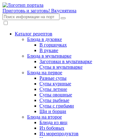
Приготовь и заготовь!
Вкуснятина
Каталог рецептов
Блюда в духовке
В горшочках
В рукаве
Блюда в мультиварке
Заготовки в мультиварке
Супы в мультиварке
Блюда на первое
Разные супы
Супы куриные
Супы летние
Супы овощные
Супы рыбные
Супы с грибами
Щи и борщи
Блюда на второе
Блюда из яиц
Из бобовых
Из морепродуктов