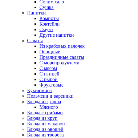
Солим сало
Сушка
Напитки
Компоты
Коктейли
Смузи
Другие напитки
Салаты
Из крабовых палочек
Овощные
Праздничные салаты
С морепродуктами
С мясом
С птицей
С рыбой
Фруктовые
Кухня мира
Пельмени и вареники
Блюда из фарша
Мясного
Блюда с грибами
Блюда из круп
Блюда из макарон
Блюда из овощей
Блюда из творога