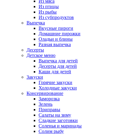
Из мяса
Из птицы
Из рыбы
Из субпродуктов
Выпечка
Вкусные пироги
Домашние пирожки
Оладьи и блины
Разная выпечка
Десерты
Детское меню
Выпечка для детей
Десерты для детей
Каши для детей
Закуски
Горячие закуски
Холодные закуски
Консервирование
Заморозка
Зелень
Приправы
Салаты на зиму
Сладкие заготовки
Соленья и маринады
Солим рыбу