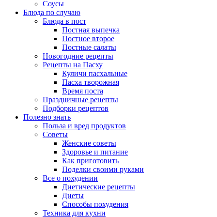
Соусы
Блюда по случаю
Блюда в пост
Постная выпечка
Постное второе
Постные салаты
Новогодние рецепты
Рецепты на Пасху
Куличи пасхальные
Пасха творожная
Время поста
Праздничные рецепты
Подборки рецептов
Полезно знать
Польза и вред продуктов
Советы
Женские советы
Здоровье и питание
Как приготовить
Поделки своими руками
Все о похудении
Диетические рецепты
Диеты
Способы похудения
Техника для кухни