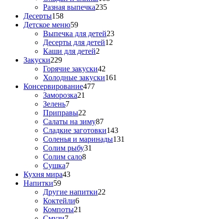
Разная выпечка
235
Десерты
158
Детское меню
59
Выпечка для детей
23
Десерты для детей
12
Каши для детей
2
Закуски
229
Горячие закуски
42
Холодные закуски
161
Консервирование
477
Заморозка
21
Зелень
7
Приправы
22
Салаты на зиму
87
Сладкие заготовки
143
Соленья и маринады
131
Солим рыбу
31
Солим сало
8
Сушка
7
Кухня мира
43
Напитки
59
Другие напитки
22
Коктейли
6
Компоты
21
Смузи
7