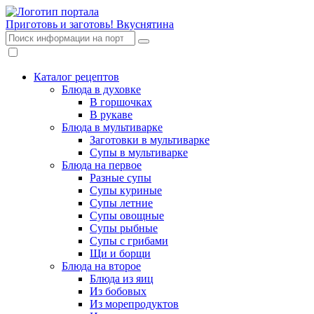
Приготовь и заготовь!
Вкуснятина
Каталог рецептов
Блюда в духовке
В горшочках
В рукаве
Блюда в мультиварке
Заготовки в мультиварке
Супы в мультиварке
Блюда на первое
Разные супы
Супы куриные
Супы летние
Супы овощные
Супы рыбные
Супы с грибами
Щи и борщи
Блюда на второе
Блюда из яиц
Из бобовых
Из морепродуктов