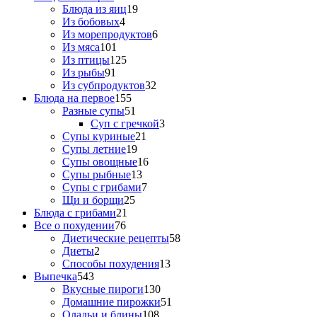
Блюда из яиц
19
Из бобовых
4
Из морепродуктов
6
Из мяса
101
Из птицы
125
Из рыбы
91
Из субпродуктов
32
Блюда на первое
155
Разные супы
51
Суп с гречкой
3
Супы куриные
21
Супы летние
19
Супы овощные
16
Супы рыбные
13
Супы с грибами
7
Щи и борщи
25
Блюда с грибами
21
Все о похудении
76
Диетические рецепты
58
Диеты
2
Способы похудения
13
Выпечка
543
Вкусные пироги
130
Домашние пирожки
51
Оладьи и блины
108