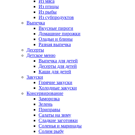
Из мяса
Из птицы
Из рыбы
Из субпродуктов
Выпечка
Вкусные пироги
Домашние пирожки
Оладьи и блины
Разная выпечка
Десерты
Детское меню
Выпечка для детей
Десерты для детей
Каши для детей
Закуски
Горячие закуски
Холодные закуски
Консервирование
Заморозка
Зелень
Приправы
Салаты на зиму
Сладкие заготовки
Соленья и маринады
Солим рыбу