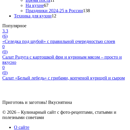
Время поста
11
На кухне
67
Праздники 2024-25 в России
138
Техника для кухни
12
Популярное
3.3
(
6
)
«Селедка под шубой» с правильной очередностью слоев
0
(
0
)
Салат Радуга с картошкой фри и куриным мясом – просто и
вкусно
0
(
0
)
Салат «Белый лебедь» с грибами, копченой курицей и сыром
Приготовь и заготовь!
Вкуснятина
© 2026 – Кулинарный сайт с фото-рецептами, статьями и
полезными советами
О сайте