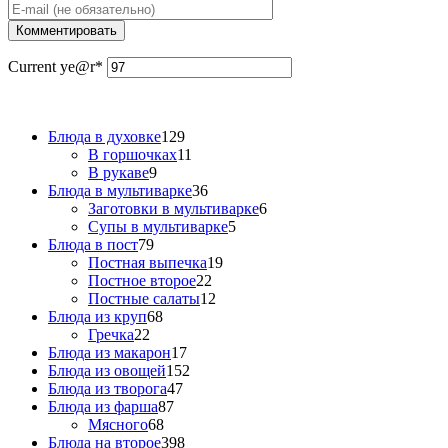
Current ye
@r
*
Блюда в духовке
129
В горшочках
11
В рукаве
9
Блюда в мультиварке
36
Заготовки в мультиварке
6
Супы в мультиварке
5
Блюда в пост
79
Постная выпечка
19
Постное второе
22
Постные салаты
12
Блюда из круп
68
Гречка
22
Блюда из макарон
17
Блюда из овощей
152
Блюда из творога
47
Блюда из фарша
87
Мясного
68
Блюда на второе
398