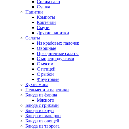
Солим сало
Сушка
Напитки
Компоты
Коктейли
Смузи
Другие напитки
Салаты
Из крабовых палочек
Овощные
Праздничные салаты
С морепродуктами
С мясом
С птицей
С рыбой
Фруктовые
Кухня мира
Пельмени и вареники
Блюда из фарша
Мясного
Блюда с грибами
Блюда из круп
Блюда из макарон
Блюда из овощей
Блюда из творога