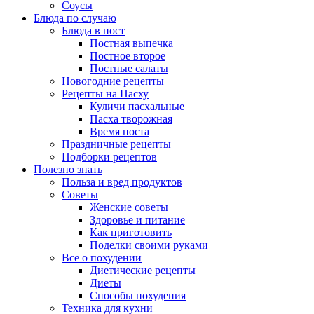
Соусы
Блюда по случаю
Блюда в пост
Постная выпечка
Постное второе
Постные салаты
Новогодние рецепты
Рецепты на Пасху
Куличи пасхальные
Пасха творожная
Время поста
Праздничные рецепты
Подборки рецептов
Полезно знать
Польза и вред продуктов
Советы
Женские советы
Здоровье и питание
Как приготовить
Поделки своими руками
Все о похудении
Диетические рецепты
Диеты
Способы похудения
Техника для кухни