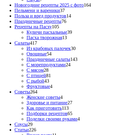
Новогодние рецепты 2025 с фото
164
Пельмени и вареники
37
Польза и вред продуктов
14
Праздничные рецепты
76
Рецепты на Пасху
105
Куличи пасхальные
39
Пасха творожная
13
Салаты
417
Из крабовых палочек
30
Овощные
54
Праздничные салаты
143
С морепродуктами
24
С мясом
28
С птицей
81
С рыбой
43
Фруктовые
4
Советы
264
Женские советы
4
Здоровье и питание
27
Как приготовить
113
Подборки рецептов
65
Поделки своими руками
4
Соусы
29
Статьи
226