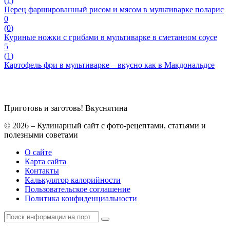
(
1
)
Перец фаршированный рисом и мясом в мультиварке поларис
0
(
0
)
Куриные ножки с грибами в мультиварке в сметанном соусе
5
(
1
)
Картофель фри в мультиварке – вкусно как в Макдональдсе
Приготовь и заготовь!
Вкуснятина
© 2026 – Кулинарный сайт с фото-рецептами, статьями и
полезными советами
О сайте
Карта сайта
Контакты
Калькулятор калорийности
Пользовательское соглашение
Политика конфиденциальности