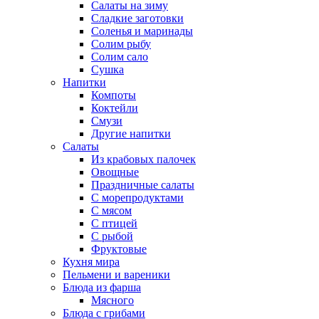
Салаты на зиму
Сладкие заготовки
Соленья и маринады
Солим рыбу
Солим сало
Сушка
Напитки
Компоты
Коктейли
Смузи
Другие напитки
Салаты
Из крабовых палочек
Овощные
Праздничные салаты
С морепродуктами
С мясом
С птицей
С рыбой
Фруктовые
Кухня мира
Пельмени и вареники
Блюда из фарша
Мясного
Блюда с грибами