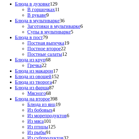
Блюда в духовке
129
В горшочках
11
В рукаве
9
Блюда в мультиварке
36
Заготовки в мультиварке
6
Супы в мультиварке
5
Блюда в пост
79
Постная выпечка
19
Постное второе
22
Постные салаты
12
Блюда из круп
68
Гречка
22
Блюда из макарон
17
Блюда из овощей
152
Блюда из творога
47
Блюда из фарша
87
Мясного
68
Блюда на второе
398
Блюда из яиц
19
Из бобовых
4
Из морепродуктов
6
Из мяса
101
Из птицы
125
Из рыбы
91
Из субпродуктов
32