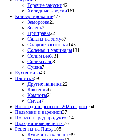
Горячие закуски
42
Холодные закуски
161
Консервирование
477
Заморозка
21
Зелень
7
Приправы
22
Салаты на зиму
87
Сладкие заготовки
143
Соленья и маринады
131
Солим рыбу
31
Солим сало
8
Сушка
7
Кухня мира
43
Напитки
59
Другие напитки
22
Коктейли
6
Компоты
21
Смузи
7
Новогодние рецепты 2025 с фото
164
Пельмени и вареники
37
Польза и вред продуктов
14
Праздничные рецепты
76
Рецепты на Пасху
105
Куличи пасхальные
39