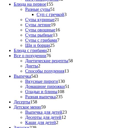
Блюда на первое
155
Разные супы
51
Суп с гречкой
3
Супы куриные
21
Супы летние
19
Супы овощные
16
Супы рыбные
13
Супы с грибами
7
Щи и борщи
25
Блюда с грибами
21
Все о похудении
76
Диетические рецепты
58
Диеты
2
Способы похудения
13
Выпечка
543
Вкусные пироги
130
Домашние пирожки
51
Оладьи и блины
108
Разная выпечка
235
Десерты
158
Детское меню
59
Выпечка для детей
23
Десерты для детей
12
Каши для детей
2
Закуски
229