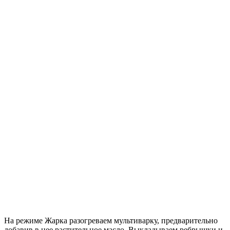
На режиме Жарка разогреваем мультиварку, предварительно
добавив в нее растительное масло. Выкладываем ребрышки и