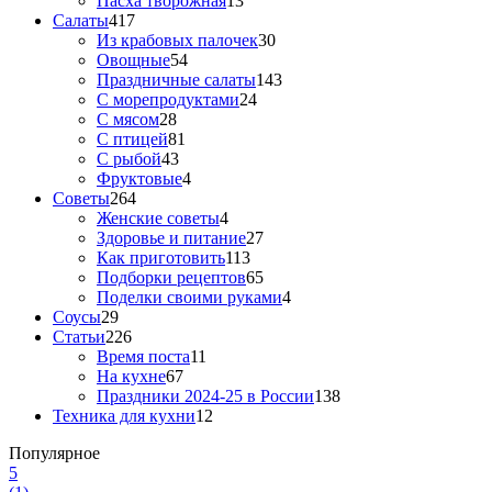
Пасха творожная
13
Салаты
417
Из крабовых палочек
30
Овощные
54
Праздничные салаты
143
С морепродуктами
24
С мясом
28
С птицей
81
С рыбой
43
Фруктовые
4
Советы
264
Женские советы
4
Здоровье и питание
27
Как приготовить
113
Подборки рецептов
65
Поделки своими руками
4
Соусы
29
Статьи
226
Время поста
11
На кухне
67
Праздники 2024-25 в России
138
Техника для кухни
12
Популярное
5