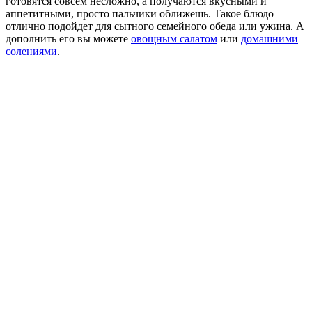
готовятся совсем несложно, а получаются вкусными и
аппетитными, просто пальчики оближешь.
Такое блюдо
отлично подойдет для сытного семейного обеда или ужина. А
дополнить его вы можете
овощным салатом
или
домашними
солениями
.