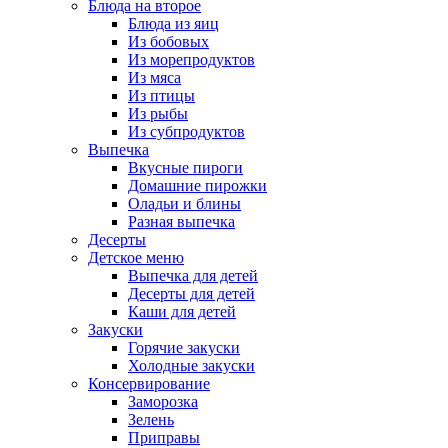
Блюда на второе
Блюда из яиц
Из бобовых
Из морепродуктов
Из мяса
Из птицы
Из рыбы
Из субпродуктов
Выпечка
Вкусные пироги
Домашние пирожки
Оладьи и блины
Разная выпечка
Десерты
Детское меню
Выпечка для детей
Десерты для детей
Каши для детей
Закуски
Горячие закуски
Холодные закуски
Консервирование
Заморозка
Зелень
Приправы